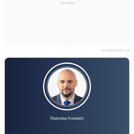
REKLAMA
AUTOPROMOCJA
Radosław Kowalski