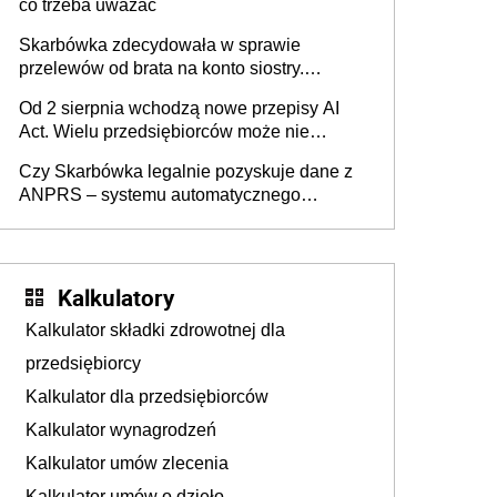
co trzeba uważać
Skarbówka zdecydowała w sprawie
przelewów od brata na konto siostry.
Pieniądze z emerytury mamy wyglądały jak
Od 2 sierpnia wchodzą nowe przepisy AI
darowizna, ale podatku jednak nie będzie
Act. Wielu przedsiębiorców może nie
wiedzieć, że dotyczą także ich
Czy Skarbówka legalnie pozyskuje dane z
ANPRS – systemu automatycznego
rozpoznawania tablic rejestracyjnych
pojazdów z kamer drogowych?
Kalkulatory
Kalkulator składki zdrowotnej dla
przedsiębiorcy
Kalkulator dla przedsiębiorców
Kalkulator wynagrodzeń
Kalkulator umów zlecenia
Kalkulator umów o dzieło