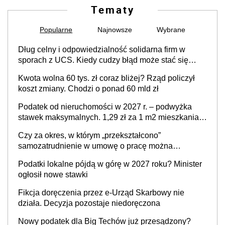
Tematy
Popularne
Najnowsze
Wybrane
Dług celny i odpowiedzialność solidarna firm w
sporach z UCS. Kiedy cudzy błąd może stać się
Twoim problemem
Kwota wolna 60 tys. zł coraz bliżej? Rząd policzył
koszt zmiany. Chodzi o ponad 60 mld zł
Podatek od nieruchomości w 2027 r. – podwyżka
stawek maksymalnych. 1,29 zł za 1 m2 mieszkania,
36,49 zł za 1 m2 budynków i lokali związanych z
Czy za okres, w którym „przekształcono”
prowadzeniem działalności gospodarczej
samozatrudnienie w umowę o pracę można
wystawić faktury korygujące? Rozwiązanie umowy
Podatki lokalne pójdą w górę w 2027 roku? Minister
cywilnoprawnej jedynym racjonalnym wyjściem
ogłosił nowe stawki
Fikcja doręczenia przez e-Urząd Skarbowy nie
działa. Decyzja pozostaje niedoręczona
Nowy podatek dla Big Techów już przesądzony?