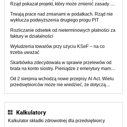
Rząd pokazał projekt, który może zmienić zasady gry
w Polsce
Trwają prace nad zmianami w podatkach. Rząd nie
wyklucza podwyższenia drugiego progu PIT
Rozliczanie odsetek od nieterminowych płatności za
faktury w działalności
Wyłudzenia towarów przy użyciu KSeF – na co
trzeba uważać
Skarbówka zdecydowała w sprawie przelewów od
brata na konto siostry. Pieniądze z emerytury mamy
wyglądały jak darowizna, ale podatku jednak nie
Od 2 sierpnia wchodzą nowe przepisy AI Act. Wielu
będzie
przedsiębiorców może nie wiedzieć, że dotyczą
także ich
Kalkulatory
Kalkulator składki zdrowotnej dla przedsiębiorcy