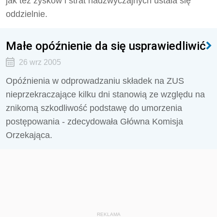
jak też zysków i strat nadzwyczajnych ustala się
oddzielnie.
Małe opóźnienie da się usprawiedliwić
26 wrz 2005
Opóźnienia w odprowadzaniu składek na ZUS
nieprzekraczające kilku dni stanowią ze względu na
znikomą szkodliwość podstawę do umorzenia
postępowania - zdecydowała Główna Komisja
Orzekająca.
REKLAMA