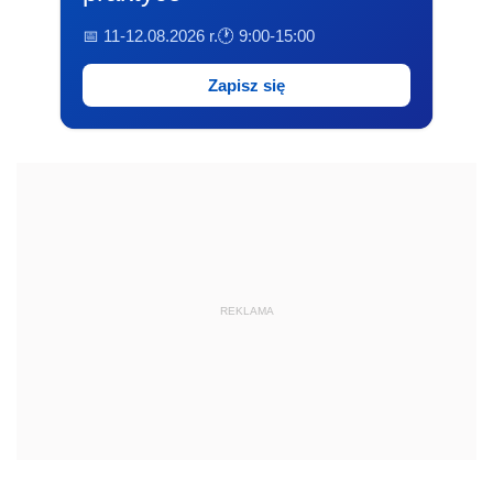
📅 11-12.08.2026 r.
🕐 9:00-15:00
Zapisz się
REKLAMA