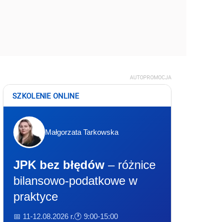
AUTOPROMOCJA
SZKOLENIE ONLINE
Małgorzata Tarkowska
JPK bez błędów
– różnice
bilansowo-podatkowe w
praktyce
📅 11-12.08.2026 r.
🕐 9:00-15:00