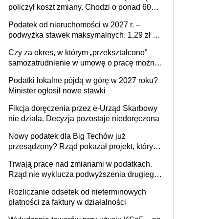
policzył koszt zmiany. Chodzi o ponad 60
mld zł
Podatek od nieruchomości w 2027 r. –
podwyżka stawek maksymalnych. 1,29 zł za
1 m2 mieszkania, 36,49 zł za 1 m2
Czy za okres, w którym „przekształcono”
budynków i lokali związanych z
samozatrudnienie w umowę o pracę można
prowadzeniem działalności gospodarczej
wystawić faktury korygujące? Rozwiązanie
Podatki lokalne pójdą w górę w 2027 roku?
umowy cywilnoprawnej jedynym
Minister ogłosił nowe stawki
racjonalnym wyjściem
Fikcja doręczenia przez e-Urząd Skarbowy
nie działa. Decyzja pozostaje niedoręczona
Nowy podatek dla Big Techów już
przesądzony? Rząd pokazał projekt, który
może zmienić zasady gry w Polsce
Trwają prace nad zmianami w podatkach.
Rząd nie wyklucza podwyższenia drugiego
progu PIT
Rozliczanie odsetek od nieterminowych
płatności za faktury w działalności