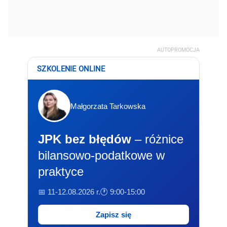
AUTOPROMOCJA
SZKOLENIE ONLINE
Małgorzata Tarkowska
JPK bez błędów
– różnice
bilansowo-podatkowe w
praktyce
📅 11-12.08.2026 r.
🕐 9:00-15:00
Zapisz się