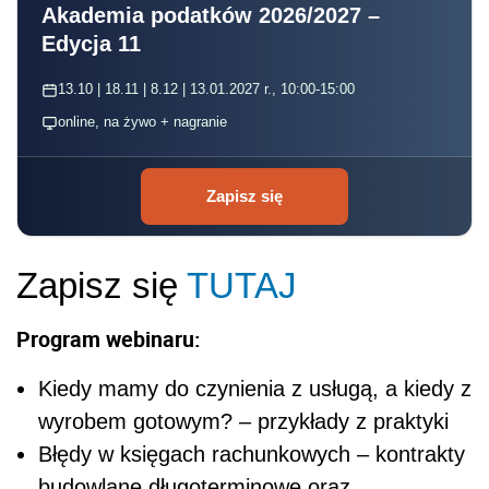
Akademia podatków 2026/2027 –
Edycja 11
13.10 | 18.11 | 8.12 | 13.01.2027 r., 10:00-15:00
online, na żywo + nagranie
Zapisz się
Zapisz się
TUTAJ
Program webinaru:
Kiedy mamy do czynienia z usługą, a kiedy z
wyrobem gotowym? – przykłady z praktyki
Błędy w księgach rachunkowych – kontrakty
budowlane długoterminowe oraz