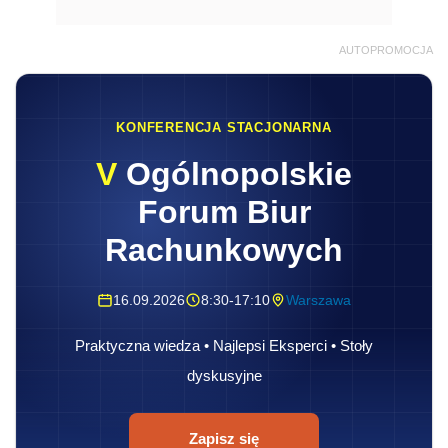
AUTOPROMOCJA
KONFERENCJA STACJONARNA
V
Ogólnopolskie
Forum Biur
Rachunkowych
16.09.2026
8:30-17:10
Warszawa
Praktyczna wiedza • Najlepsi Eksperci • Stoły
dyskusyjne
Zapisz się