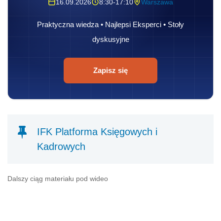
16.09.2026
8:30-17:10
Warszawa
Praktyczna wiedza • Najlepsi Eksperci • Stoły
dyskusyjne
Zapisz się
IFK Platforma Księgowych i
Kadrowych
Dalszy ciąg materiału pod wideo