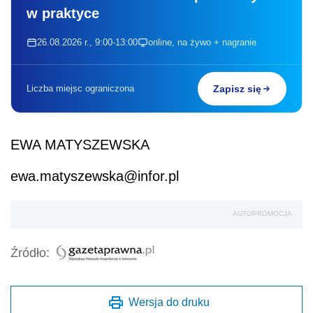
w praktyce
26.08.2026 r., 9:00-13:00
online, na żywo + nagranie
Liczba miejsc ograniczona
Zapisz się
EWA MATYSZEWSKA
ewa.matyszewska@infor.pl
AUTOPROMOCJA
Źródło:
Wersja do druku