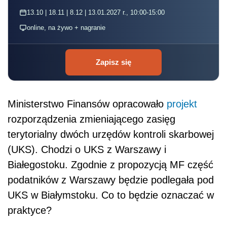
13.10 | 18.11 | 8.12 | 13.01.2027 r., 10:00-15:00
online, na żywo + nagranie
Zapisz się
Ministerstwo Finansów opracowało
projekt
rozporządzenia zmieniającego zasięg
terytorialny dwóch urzędów kontroli skarbowej
(UKS). Chodzi o UKS z Warszawy i
Białegostoku. Zgodnie z propozycją MF część
podatników z Warszawy będzie podlegała pod
UKS w Białymstoku. Co to będzie oznaczać w
praktyce?