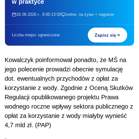
w praktyce
26.08.2026 r., 9:00-13:00
online, na żywo + nagranie
Liczba miejsc ograniczona
Zapisz się
Kowalczyk poinformował ponadto, że MŚ na
jego polecenie prowadzi obecnie symulację
dot. ewentualnych przychodów z opłat za
korzystanie z wody. Zgodnie z Oceną Skutków
Regulacji opublikowanego projektu Prawa
wodnego roczne wpływy sektora publicznego z
opłat za korzystanie z wody miałyby wynieść
4,7 mld zł. (PAP)