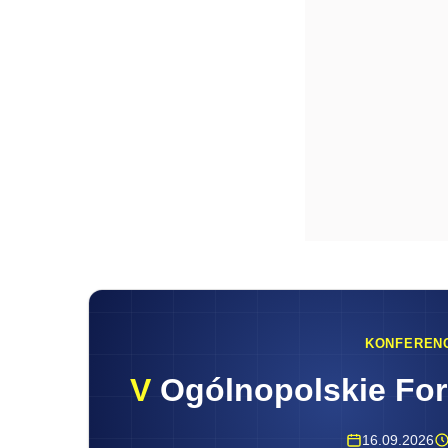
KONFEREN
V
Ogólnopolskie Fo
16.09.2026