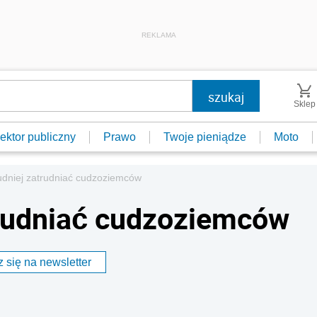
REKLAMA
Sklep
ektor publiczny
Prawo
Twoje pieniądze
Moto
udniej zatrudniać cudzoziemców
trudniać cudzoziemców
 się na newsletter