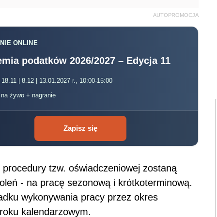
AUTOPROMOCJA
NIE ONLINE
mia podatków 2026/2027 – Edycja 11
 18.11 | 8.12 | 13.01.2027 r., 10:00-15:00
, na żywo + nagranie
Zapisz się
 procedury tzw. oświadczeniowej zostaną
eń - na pracę sezonową i krótkoterminową.
adku wykonywania pracy przez okres
 roku kalendarzowym.