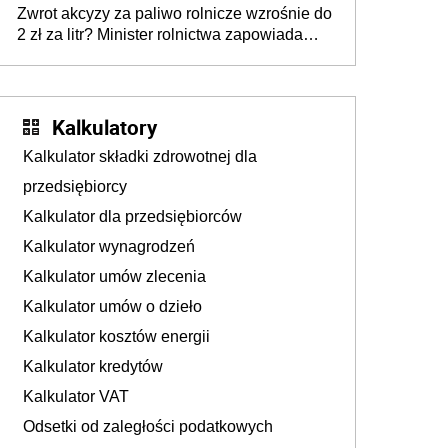
Zwrot akcyzy za paliwo rolnicze wzrośnie do
wymierzonym we wszystkich polskich
2 zł za litr? Minister rolnictwa zapowiada
kierowców”
ważne zmiany dla rolników
Kalkulatory
Kalkulator składki zdrowotnej dla
przedsiębiorcy
Kalkulator dla przedsiębiorców
Kalkulator wynagrodzeń
Kalkulator umów zlecenia
Kalkulator umów o dzieło
Kalkulator kosztów energii
Kalkulator kredytów
Kalkulator VAT
Odsetki od zaległości podatkowych