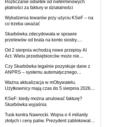
Rozliczanie odsetek od nieterminowych
płatności za faktury w działalności
Wyłudzenia towarów przy użyciu KSeF – na
co trzeba uważać
Skarbówka zdecydowała w sprawie
przelewów od brata na konto siostry.
Pieniądze z emerytury mamy wyglądały jak
Od 2 sierpnia wchodzą nowe przepisy AI
darowizna, ale podatku jednak nie będzie
Act. Wielu przedsiębiorców może nie
wiedzieć, że dotyczą także ich
Czy Skarbówka legalnie pozyskuje dane z
ANPRS – systemu automatycznego
rozpoznawania tablic rejestracyjnych
Ważna aktualizacja w mObywatelu.
pojazdów z kamer drogowych?
Użytkownicy mają czas do 5 sierpnia 2026
roku
KSeF: kiedy można anulować fakturę?
Skarbówka wyjaśnia
Tusk kontra Nawrocki. Wojna o 4 miliardy
złotych i ceny paliw. Prezydent zablokował
ustawę, premier mówi o „ciosie