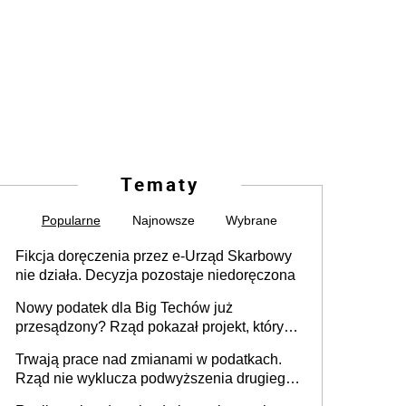
Tematy
Popularne
Najnowsze
Wybrane
Fikcja doręczenia przez e-Urząd Skarbowy
nie działa. Decyzja pozostaje niedoręczona
Nowy podatek dla Big Techów już
przesądzony? Rząd pokazał projekt, który
może zmienić zasady gry w Polsce
Trwają prace nad zmianami w podatkach.
Rząd nie wyklucza podwyższenia drugiego
progu PIT