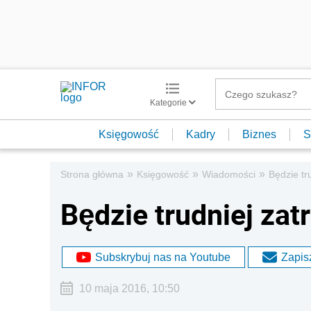
Kategorie
Księgowość
Kadry
Biznes
S
»
»
»
Strona główna
Księgowość
Wiadomości
Będzie tr
Będzie trudniej za
Subskrybuj nas na Youtube
Zapisz
10 maja 2016, 10:50