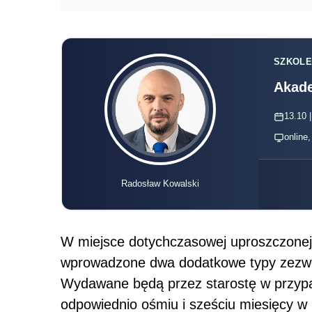
SZKOLE
Akade
13.10 |
online
Radosław Kowalski
W miejsce dotychczasowej uproszczonej
wprowadzone dwa dodatkowe typy zezwol
Wydawane będą przez starostę w przyp
odpowiednio ośmiu i sześciu miesięcy w