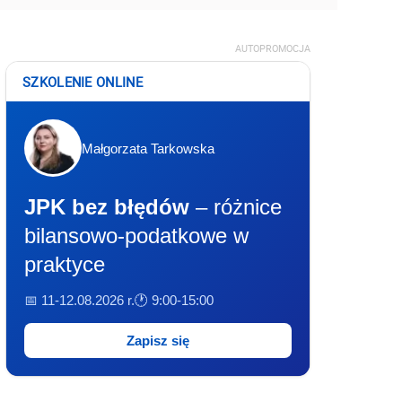
AUTOPROMOCJA
SZKOLENIE ONLINE
Małgorzata Tarkowska
JPK bez błędów
– różnice
bilansowo-podatkowe w
praktyce
📅 11-12.08.2026 r.
🕐 9:00-15:00
Zapisz się