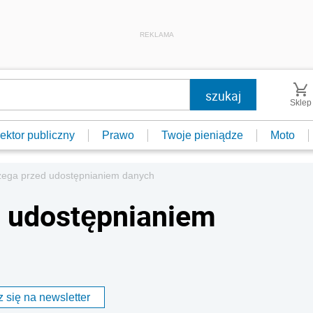
REKLAMA
Sklep
ektor publiczny
Prawo
Twoje pieniądze
Moto
zega przed udostępnianiem danych
d udostępnianiem
 się na newsletter