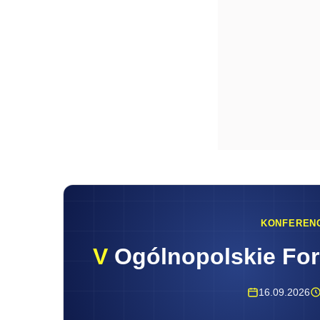
KONFEREN
V
Ogólnopolskie Fo
16.09.2026