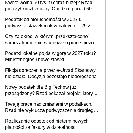
Kwota wolna 60 tys. zł coraz bliżej? Rząd
policzył koszt zmiany. Chodzi o ponad 60
mld zł
Podatek od nieruchomości w 2027 r. –
podwyżka stawek maksymalnych. 1,29 zł za
1 m2 mieszkania, 36,49 zł za 1 m2
Czy za okres, w którym „przekształcono”
budynków i lokali związanych z
samozatrudnienie w umowę o pracę można
prowadzeniem działalności gospodarczej
wystawić faktury korygujące? Rozwiązanie
Podatki lokalne pójdą w górę w 2027 roku?
umowy cywilnoprawnej jedynym
Minister ogłosił nowe stawki
racjonalnym wyjściem
Fikcja doręczenia przez e-Urząd Skarbowy
nie działa. Decyzja pozostaje niedoręczona
Nowy podatek dla Big Techów już
przesądzony? Rząd pokazał projekt, który
może zmienić zasady gry w Polsce
Trwają prace nad zmianami w podatkach.
Rząd nie wyklucza podwyższenia drugiego
progu PIT
Rozliczanie odsetek od nieterminowych
płatności za faktury w działalności