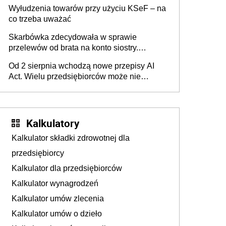
Wyłudzenia towarów przy użyciu KSeF – na
co trzeba uważać
Skarbówka zdecydowała w sprawie
przelewów od brata na konto siostry.
Pieniądze z emerytury mamy wyglądały jak
Od 2 sierpnia wchodzą nowe przepisy AI
darowizna, ale podatku jednak nie będzie
Act. Wielu przedsiębiorców może nie
wiedzieć, że dotyczą także ich
Kalkulatory
Kalkulator składki zdrowotnej dla
przedsiębiorcy
Kalkulator dla przedsiębiorców
Kalkulator wynagrodzeń
Kalkulator umów zlecenia
Kalkulator umów o dzieło