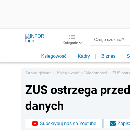
Kategorie
Księgowość
Kadry
Biznes
S
»
»
»
Strona główna
Księgowość
Wiadomości
ZUS ostr
ZUS ostrzega prze
danych
Subskrybuj nas na Youtube
Zapisz