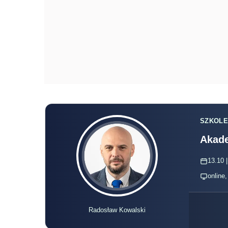
SZKOLE
Akade
13.10 |
online
Radosław Kowalski