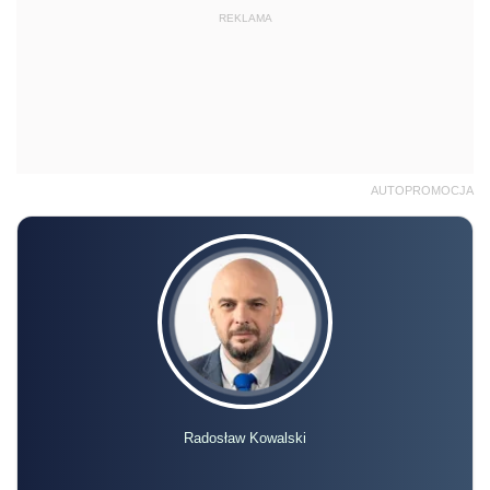
REKLAMA
AUTOPROMOCJA
Radosław Kowalski