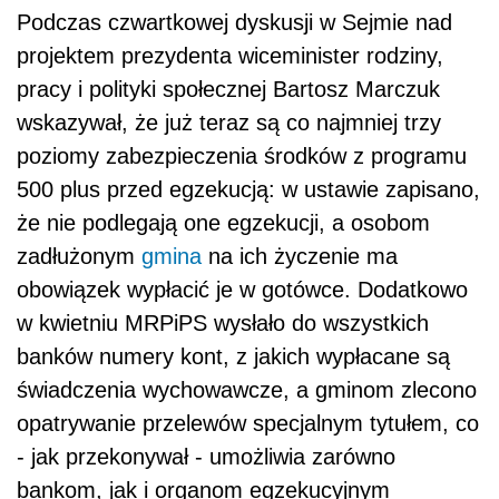
Podczas czwartkowej dyskusji w Sejmie nad
projektem prezydenta wiceminister rodziny,
pracy i polityki społecznej Bartosz Marczuk
wskazywał, że już teraz są co najmniej trzy
poziomy zabezpieczenia środków z programu
500 plus przed egzekucją: w ustawie zapisano,
że nie podlegają one egzekucji, a osobom
zadłużonym
gmina
na ich życzenie ma
obowiązek wypłacić je w gotówce. Dodatkowo
w kwietniu MRPiPS wysłało do wszystkich
banków numery kont, z jakich wypłacane są
świadczenia wychowawcze, a gminom zlecono
opatrywanie przelewów specjalnym tytułem, co
- jak przekonywał - umożliwia zarówno
bankom, jak i organom egzekucyjnym