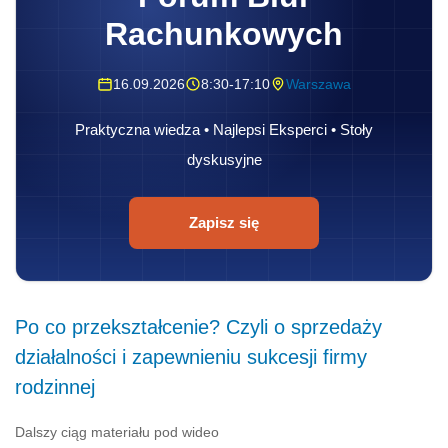
Rachunkowych
16.09.2026
8:30-17:10
Warszawa
Praktyczna wiedza • Najlepsi Eksperci • Stoły
dyskusyjne
Zapisz się
Po co przekształcenie? Czyli o sprzedaży
działalności i zapewnieniu sukcesji firmy
rodzinnej
Dalszy ciąg materiału pod wideo