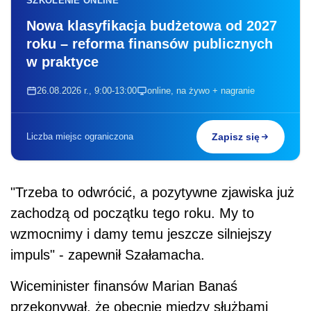
SZKOLENIE ONLINE
Nowa klasyfikacja budżetowa od 2027
roku – reforma finansów publicznych
w praktyce
26.08.2026 r., 9:00-13:00
online, na żywo + nagranie
Liczba miejsc ograniczona
Zapisz się
"Trzeba to odwrócić, a pozytywne zjawiska już
zachodzą od początku tego roku. My to
wzmocnimy i damy temu jeszcze silniejszy
impuls" - zapewnił Szałamacha.
Wiceminister finansów Marian Banaś
przekonywał, że obecnie między służbami