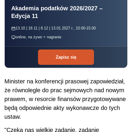
Akademia podatków 2026/2027 –
Edycja 11
13.10 | 18.11 | 8.12 | 13.01.2027 r., 10:00-15:00
online, na żywo + nagranie
Zapisz się
Minister na konferencji prasowej zapowiedział,
że równolegle do prac sejmowych nad nowym
prawem, w resorcie finansów przygotowywane
będą odpowiednie akty wykonawcze do tych
ustaw.
"Czeka nas wielkie zadanie, zadanie