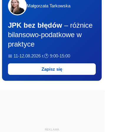
Małgorzata Tarkowska
JPK bez błędów
– różnice
bilansowo-podatkowe w
praktyce
📅 11-12.08.2026 r.
🕐 9:00-15:00
Zapisz się
REKLAMA