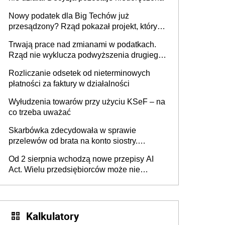
Nowy podatek dla Big Techów już
przesądzony? Rząd pokazał projekt, który
może zmienić zasady gry w Polsce
Trwają prace nad zmianami w podatkach.
Rząd nie wyklucza podwyższenia drugiego
progu PIT
Rozliczanie odsetek od nieterminowych
płatności za faktury w działalności
Wyłudzenia towarów przy użyciu KSeF – na
co trzeba uważać
Skarbówka zdecydowała w sprawie
przelewów od brata na konto siostry.
Pieniądze z emerytury mamy wyglądały jak
Od 2 sierpnia wchodzą nowe przepisy AI
darowizna, ale podatku jednak nie będzie
Act. Wielu przedsiębiorców może nie
wiedzieć, że dotyczą także ich
Kalkulatory