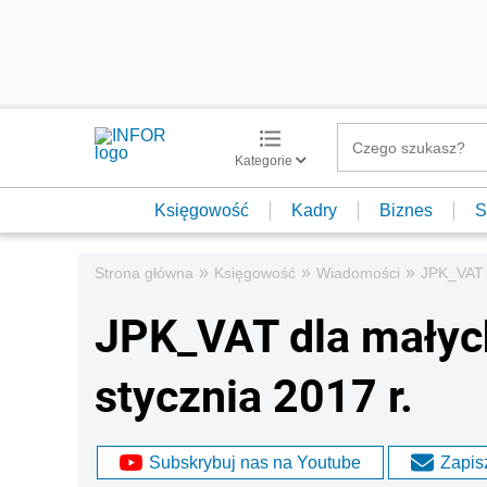
Kategorie
Księgowość
Kadry
Biznes
S
»
»
»
Strona główna
Księgowość
Wiadomości
JPK_VAT d
JPK_VAT dla małych
stycznia 2017 r.
Subskrybuj nas na Youtube
Zapisz