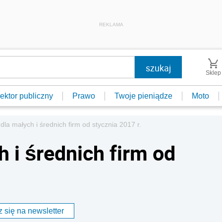
REKLAMA
Sklep
ektor publiczny
Prawo
Twoje pieniądze
Moto
la małych i średnich firm od stycznia 2017 r.
 i średnich firm od
 się na newsletter