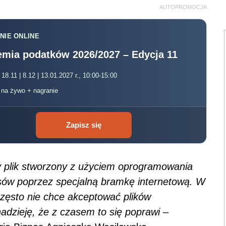
AUTOPROMOCJA
NIE ONLINE
mia podatków 2026/2027 – Edycja 11
 18.11 | 8.12 | 13.01.2027 r., 10:00-15:00
, na żywo + nagranie
Zapisz się
y plik stworzony z użyciem oprogramowania
sów poprzez specjalną bramkę internetową. W
często nie chce akceptować plików
dzieję, że z czasem to się poprawi
–