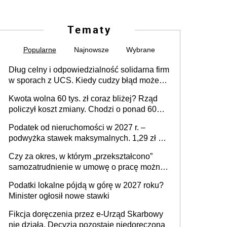
Tematy
Popularne
Najnowsze
Wybrane
Dług celny i odpowiedzialność solidarna firm
w sporach z UCS. Kiedy cudzy błąd może
stać się Twoim problemem
Kwota wolna 60 tys. zł coraz bliżej? Rząd
policzył koszt zmiany. Chodzi o ponad 60
mld zł
Podatek od nieruchomości w 2027 r. –
podwyżka stawek maksymalnych. 1,29 zł za
1 m2 mieszkania, 36,49 zł za 1 m2
Czy za okres, w którym „przekształcono”
budynków i lokali związanych z
samozatrudnienie w umowę o pracę można
prowadzeniem działalności gospodarczej
wystawić faktury korygujące? Rozwiązanie
Podatki lokalne pójdą w górę w 2027 roku?
umowy cywilnoprawnej jedynym
Minister ogłosił nowe stawki
racjonalnym wyjściem
Fikcja doręczenia przez e-Urząd Skarbowy
nie działa. Decyzja pozostaje niedoręczona