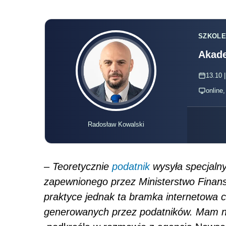
SZKOLE
Akade
13.10 |
online
Radosław Kowalski
–
Teoretycznie
podatnik
wysyła specjaln
zapewnionego przez Ministerstwo Finan
praktyce jednak ta bramka internetowa 
generowanych przez podatników. Mam na