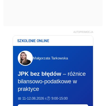
AUTOPROMOCJA
SZKOLENIE ONLINE
Małgorzata Tarkowska
JPK bez błędów
– różnice
bilansowo-podatkowe w
praktyce
📅 11-12.08.2026 r.
🕐 9:00-15:00