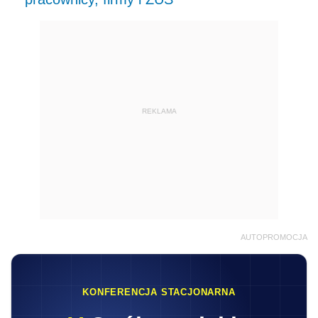
REKLAMA
AUTOPROMOCJA
KONFERENCJA STACJONARNA