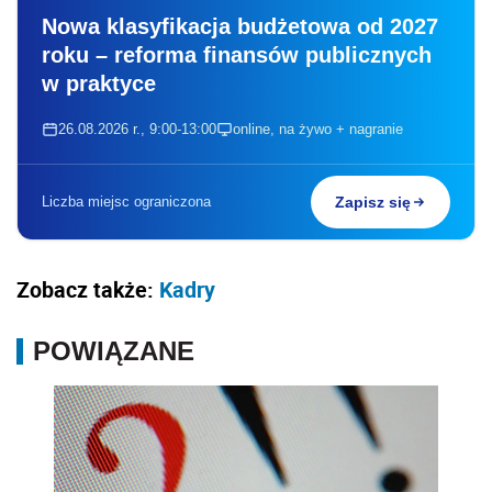
Nowa klasyfikacja budżetowa od 2027
roku – reforma finansów publicznych
w praktyce
26.08.2026 r., 9:00-13:00
online, na żywo + nagranie
Liczba miejsc ograniczona
Zapisz się
Zobacz także:
Kadry
POWIĄZANE