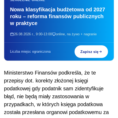
Nowa klasyfikacja budżetowa od 2027
roku – reforma finansów publicznych
w praktyce
26.08.2026 r., 9:00-13:00
online, na żywo + nagranie
Liczba miejsc ograniczona
Zapisz się
Ministerstwo Finansów podkreśla, że te
przepisy dot. korekty złożonej księgi
podatkowej gdy podatnik sam zidentyfikuje
błąd, nie będą miały zastosowania w
przypadkach, w których księga podatkowa
została przesłana organowi podatkowemu za