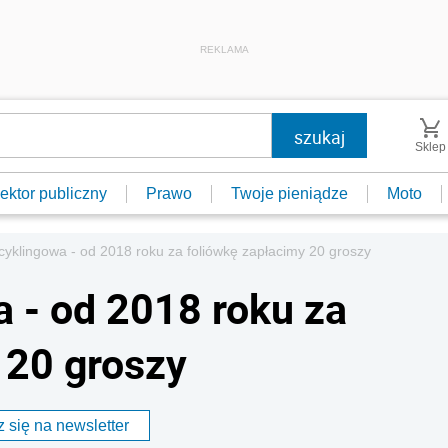
REKLAMA
Sklep
ektor publiczny
Prawo
Twoje pieniądze
Moto
cyklingowa - od 2018 roku za foliówkę zapłacimy 20 groszy
a - od 2018 roku za
 20 groszy
 się na newsletter