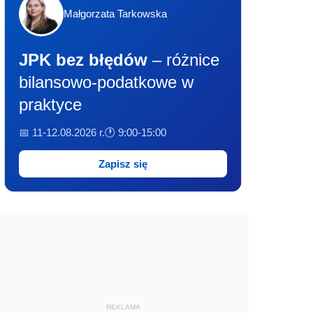
Małgorzata Tarkowska
JPK bez błędów
– różnice
bilansowo-podatkowe w
praktyce
📅 11-12.08.2026 r.
🕐 9:00-15:00
Zapisz się
REKLAMA