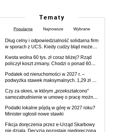
Tematy
Popularne
Najnowsze
Wybrane
Dług celny i odpowiedzialność solidarna firm
w sporach z UCS. Kiedy cudzy błąd może
stać się Twoim problemem
Kwota wolna 60 tys. zł coraz bliżej? Rząd
policzył koszt zmiany. Chodzi o ponad 60
mld zł
Podatek od nieruchomości w 2027 r. –
podwyżka stawek maksymalnych. 1,29 zł za
1 m2 mieszkania, 36,49 zł za 1 m2
Czy za okres, w którym „przekształcono”
budynków i lokali związanych z
samozatrudnienie w umowę o pracę można
prowadzeniem działalności gospodarczej
wystawić faktury korygujące? Rozwiązanie
Podatki lokalne pójdą w górę w 2027 roku?
umowy cywilnoprawnej jedynym
Minister ogłosił nowe stawki
racjonalnym wyjściem
Fikcja doręczenia przez e-Urząd Skarbowy
nie działa. Decyzja pozostaje niedoręczona