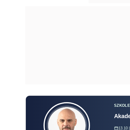
SZKOLE
Akade
13.10 |