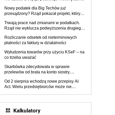
Nowy podatek dla Big Techów już
przesądzony? Rząd pokazał projekt, który
może zmienić zasady gry w Polsce
Trwają prace nad zmianami w podatkach.
Rząd nie wyklucza podwyższenia drugiego
progu PIT
Rozliczanie odsetek od nieterminowych
płatności za faktury w działalności
Wyłudzenia towarów przy użyciu KSeF – na
co trzeba uważać
Skarbówka zdecydowała w sprawie
przelewów od brata na konto siostry.
Pieniądze z emerytury mamy wyglądały jak
Od 2 sierpnia wchodzą nowe przepisy AI
darowizna, ale podatku jednak nie będzie
Act. Wielu przedsiębiorców może nie
wiedzieć, że dotyczą także ich
Kalkulatory