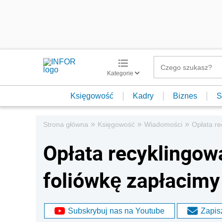
Kategorie
Księgowość
Kadry
Biznes
S
»
»
»
Strona główna
Księgowość
Wiadomości
Opłata re
Opłata recyklingow
foliówkę zapłacimy
Subskrybuj nas na Youtube
Zapisz