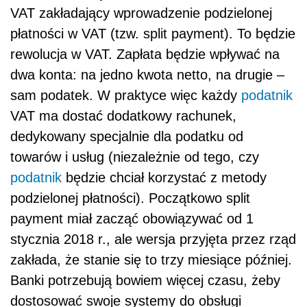
VAT zakładający wprowadzenie podzielonej
płatności w VAT (tzw. split payment). To będzie
rewolucja w VAT. Zapł
ata b
ędzie wpływać na
dwa konta: na jedno kwota netto, na drugie –
sam podatek. W praktyce więc każdy
podatnik
VAT ma dostać dodatkowy rachunek,
dedykowany specjalnie dla podatku od
towar
ó
w i usług (niezależnie od tego, czy
podatnik
będzie chciał korzystać z metody
podzielonej płatności). Począ
tkowo split
payment mia
ł zacząć obowiązywać od 1
stycznia 2018 r., ale wersja przyjęta przez rząd
zakł
ada,
że stanie się to trzy miesią
ce p
óźniej.
Banki potrzebują bowiem więcej czasu, żeby
dostosować swoje systemy do obsługi