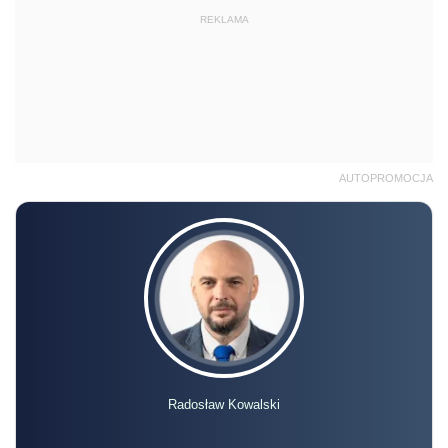
REKLAMA
AUTOPROMOCJA
Radosław Kowalski