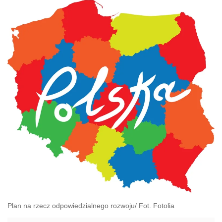
Plan na rzecz odpowiedzialnego rozwoju/ Fot. Fotolia