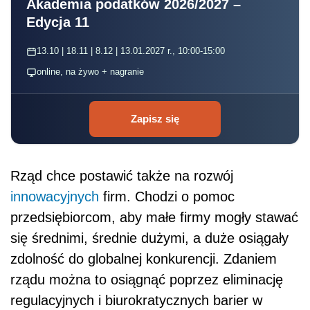
Akademia podatków 2026/2027 –
Edycja 11
13.10 | 18.11 | 8.12 | 13.01.2027 r., 10:00-15:00
online, na żywo + nagranie
Zapisz się
Rząd chce postawić także na rozwój
innowacyjnych
firm. Chodzi o pomoc
przedsiębiorcom, aby małe firmy mogły stawać
się średnimi, średnie dużymi, a duże osiągały
zdolność do globalnej konkurencji. Zdaniem
rządu można to osiągnąć poprzez eliminację
regulacyjnych i biurokratycznych barier w