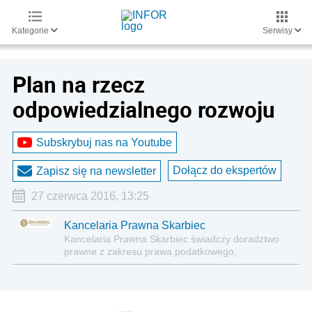
Kategorie
Serwisy
Plan na rzecz
odpowiedzialnego rozwoju
Subskrybuj nas na Youtube
Dołącz do ekspertów
Zapisz się na newsletter
27 czerwca 2016, 13:25
Kancelaria Prawna Skarbiec
Kancelaria Prawna Skarbiec świadczy doradztwo
prawne z zakresu prawa podatkowego,
gospodarczego, cywilnego i karnego.