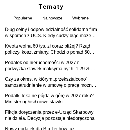
Tematy
Popularne
Najnowsze
Wybrane
Dług celny i odpowiedzialność solidarna firm
w sporach z UCS. Kiedy cudzy błąd może
stać się Twoim problemem
Kwota wolna 60 tys. zł coraz bliżej? Rząd
policzył koszt zmiany. Chodzi o ponad 60
mld zł
Podatek od nieruchomości w 2027 r. –
podwyżka stawek maksymalnych. 1,29 zł za
1 m2 mieszkania, 36,49 zł za 1 m2
Czy za okres, w którym „przekształcono”
budynków i lokali związanych z
samozatrudnienie w umowę o pracę można
prowadzeniem działalności gospodarczej
wystawić faktury korygujące? Rozwiązanie
Podatki lokalne pójdą w górę w 2027 roku?
umowy cywilnoprawnej jedynym
Minister ogłosił nowe stawki
racjonalnym wyjściem
Fikcja doręczenia przez e-Urząd Skarbowy
nie działa. Decyzja pozostaje niedoręczona
Nowy podatek dla Big Techów już