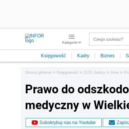
Kategorie
Księgowość
Kadry
Biznes
S
»
»
»
»
Strona główna
Księgowość
ZUS i kadry
Inne
Pr
Prawo do odszkodo
medyczny w Wielkie
Subskrybuj nas na Youtube
Zapisz