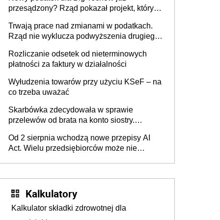
przesądzony? Rząd pokazał projekt, który
może zmienić zasady gry w Polsce
Trwają prace nad zmianami w podatkach.
Rząd nie wyklucza podwyższenia drugiego
progu PIT
Rozliczanie odsetek od nieterminowych
płatności za faktury w działalności
Wyłudzenia towarów przy użyciu KSeF – na
co trzeba uważać
Skarbówka zdecydowała w sprawie
przelewów od brata na konto siostry.
Pieniądze z emerytury mamy wyglądały jak
Od 2 sierpnia wchodzą nowe przepisy AI
darowizna, ale podatku jednak nie będzie
Act. Wielu przedsiębiorców może nie
wiedzieć, że dotyczą także ich
Kalkulatory
Kalkulator składki zdrowotnej dla