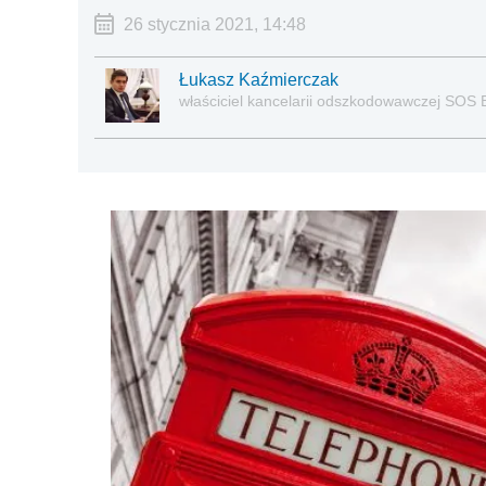
26 stycznia 2021, 14:48
Łukasz Kaźmierczak
właściciel kancelarii odszkodowawczej SOS