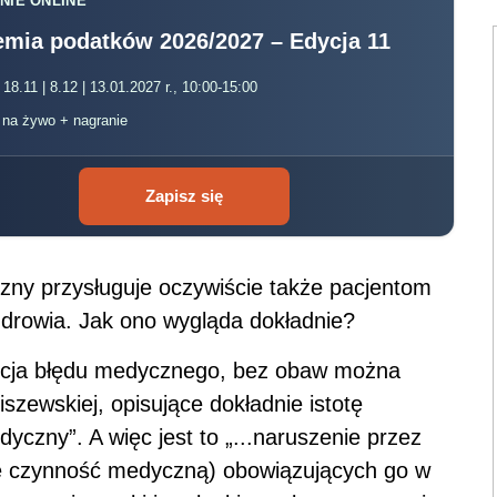
NIE ONLINE
mia podatków 2026/2027 – Edycja 11
 18.11 | 8.12 | 13.01.2027 r., 10:00-15:00
, na żywo + nagranie
Zapisz się
ny przysługuje oczywiście także pacjentom
drowia. Jak ono wygląda dokładnie?
finicja błędu medycznego, bez obaw można
iszewskiej, opisujące dokładnie istotę
czny”. A więc jest to „...naruszenie przez
e czynność medyczną) obowiązujących go w