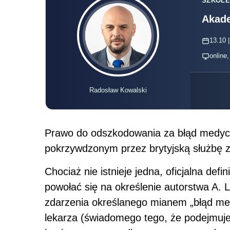
SZKOLE
Akade
13.10 |
online
Radosław Kowalski
Prawo do odszkodowania za błąd medycz
pokrzywdzonym przez brytyjską służbę z
Chociaż nie istnieje jedna, oficjalna de
powołać się na określenie autorstwa A. L
zdarzenia określanego mianem „błąd medy
lekarza (świadomego tego, że podejmuj