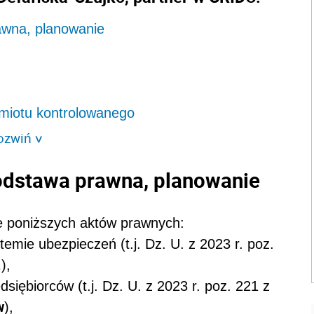
awna, planowanie
dmiotu kontrolowanego
ozwiń
>
podstawa prawna, planowanie
e poniższych aktów prawnych:
temie ubezpieczeń (t.j. Dz. U. z 2023 r. poz.
.
),
siębiorców (t.j. Dz. U. z 2023 r. poz. 221 z
w
),