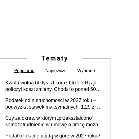
Tematy
Popularne
Najnowsze
Wybrane
Kwota wolna 60 tys. zł coraz bliżej? Rząd
policzył koszt zmiany. Chodzi o ponad 60
mld zł
Podatek od nieruchomości w 2027 roku –
podwyżka stawek maksymalnych. 1,29 zł za
1 m2 mieszkania, 36,49 zł za 1 m2
Czy za okres, w którym „przekształcono”
budynków i lokali związanych z
samozatrudnienie w umowę o pracę można
prowadzeniem działalności gospodarczej
wystawić faktury korygujące? Rozwiązanie
Podatki lokalne pójdą w górę w 2027 roku?
umowy cywilnoprawnej jedynym