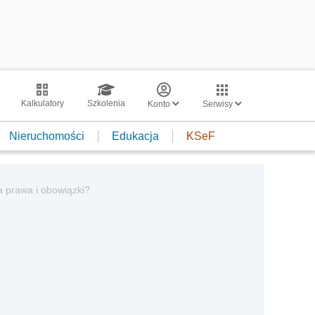
Kalkulatory
Szkolenia
Konto
Serwisy
Nieruchomości
Edukacja
KSeF
a prawa i obowiązki?