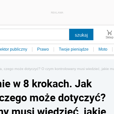
REKLAMA
Sklep
ektor publiczny
Prawo
Twoje pieniądze
Moto
rwa, czego może dotyczyć? O czym kontrolowany musi wiedzieć, jakie m
ie w 8 krokach. Jak
, czego może dotyczyć?
y musi wiedzieć, jakie