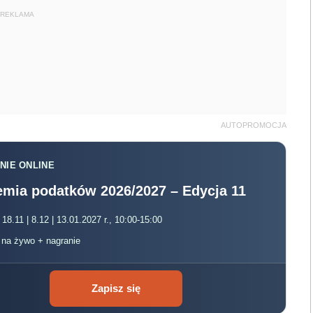
REKLAMA
AUTOPROMOCJA
NIE ONLINE
mia podatków 2026/2027 – Edycja 11
 18.11 | 8.12 | 13.01.2027 r., 10:00-15:00
, na żywo + nagranie
Zapisz się