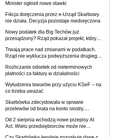
Minister ogłosił nowe stawki
racjonalnym wyjściem
Fikcja doręczenia przez e-Urząd Skarbowy
nie działa. Decyzja pozostaje niedoręczona
Nowy podatek dla Big Techów już
przesądzony? Rząd pokazał projekt, który
może zmienić zasady gry w Polsce
Trwają prace nad zmianami w podatkach.
Rząd nie wyklucza podwyższenia drugiego
progu PIT
Rozliczanie odsetek od nieterminowych
płatności za faktury w działalności
Wyłudzenia towarów przy użyciu KSeF – na
co trzeba uważać
Skarbówka zdecydowała w sprawie
przelewów od brata na konto siostry.
Pieniądze z emerytury mamy wyglądały jak
Od 2 sierpnia wchodzą nowe przepisy AI
darowizna, ale podatku jednak nie będzie
Act. Wielu przedsiębiorców może nie
wiedzieć, że dotyczą także ich
Czy Skarbówka legalnie pozyskuje dane z