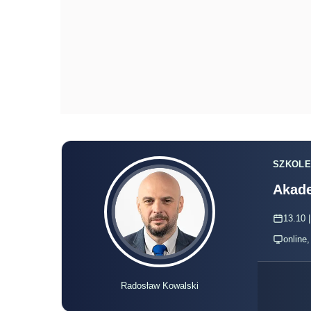
SZKOLE
Akade
13.10 |
online
Radosław Kowalski