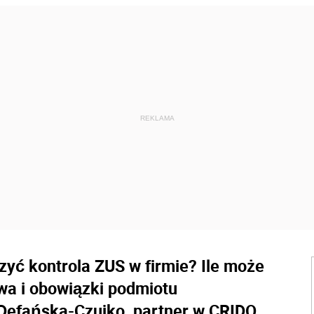
zyć kontrola ZUS w firmie? Ile może
awa i obowiązki podmiotu
Defańska-Czujko, partner w CRIDO.