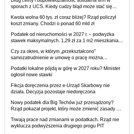
Dług celny i odpowiedzialność solidarna firm w
sporach z UCS. Kiedy cudzy błąd może stać się
Twoim problemem
Kwota wolna 60 tys. zł coraz bliżej? Rząd policzył
koszt zmiany. Chodzi o ponad 60 mld zł
Podatek od nieruchomości w 2027 r. – podwyżka
stawek maksymalnych. 1,29 zł za 1 m2 mieszkania,
36,49 zł za 1 m2 budynków i lokali związanych z
Czy za okres, w którym „przekształcono”
prowadzeniem działalności gospodarczej
samozatrudnienie w umowę o pracę można
wystawić faktury korygujące? Rozwiązanie umowy
Podatki lokalne pójdą w górę w 2027 roku? Minister
cywilnoprawnej jedynym racjonalnym wyjściem
ogłosił nowe stawki
Fikcja doręczenia przez e-Urząd Skarbowy nie
działa. Decyzja pozostaje niedoręczona
Nowy podatek dla Big Techów już przesądzony?
Rząd pokazał projekt, który może zmienić zasady gry
w Polsce
Trwają prace nad zmianami w podatkach. Rząd nie
wyklucza podwyższenia drugiego progu PIT