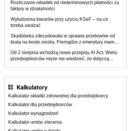
Rozliczanie odsetek od nieterminowych płatności za
faktury w działalności
Wyłudzenia towarów przy użyciu KSeF – na co
trzeba uważać
Skarbówka zdecydowała w sprawie przelewów od
brata na konto siostry. Pieniądze z emerytury mamy
wyglądały jak darowizna, ale podatku jednak nie
Od 2 sierpnia wchodzą nowe przepisy AI Act. Wielu
będzie
przedsiębiorców może nie wiedzieć, że dotyczą
także ich
Kalkulatory
Kalkulator składki zdrowotnej dla przedsiębiorcy
Kalkulator dla przedsiębiorców
Kalkulator wynagrodzeń
Kalkulator umów zlecenia
Kalkulator umów o dzieło