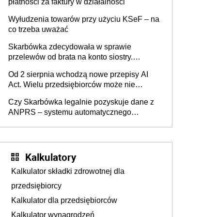
płatności za faktury w działalności
Wyłudzenia towarów przy użyciu KSeF – na
co trzeba uważać
Skarbówka zdecydowała w sprawie
przelewów od brata na konto siostry.
Pieniądze z emerytury mamy wyglądały jak
Od 2 sierpnia wchodzą nowe przepisy AI
darowizna, ale podatku jednak nie będzie
Act. Wielu przedsiębiorców może nie
wiedzieć, że dotyczą także ich
Czy Skarbówka legalnie pozyskuje dane z
ANPRS – systemu automatycznego
rozpoznawania tablic rejestracyjnych
pojazdów z kamer drogowych?
Kalkulatory
Kalkulator składki zdrowotnej dla
przedsiębiorcy
Kalkulator dla przedsiębiorców
Kalkulator wynagrodzeń