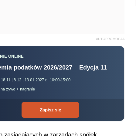
AUTOPROMOCJA
NIE ONLINE
mia podatków 2026/2027 – Edycja 11
 18.11 | 8.12 | 13.01.2027 r., 10:00-15:00
, na żywo + nagranie
Zapisz się
 zasiadających w zarządach spółek