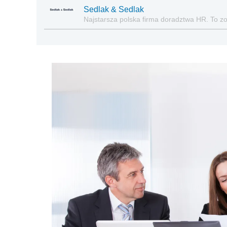
Sedlak & Sedlak
Najstarsza polska firma doradztwa HR. To z