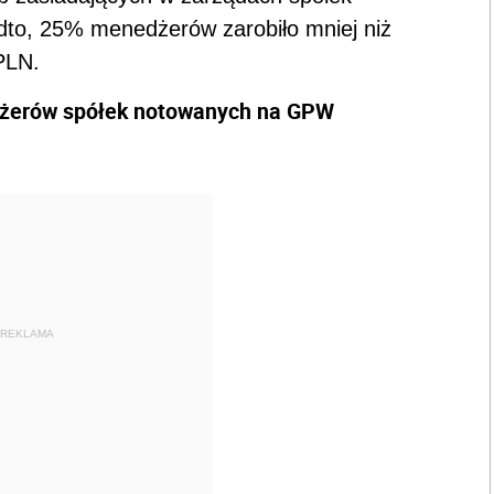
dto, 25% menedżerów zarobiło mniej niż
PLN.
żerów spółek notowanych na GPW
REKLAMA