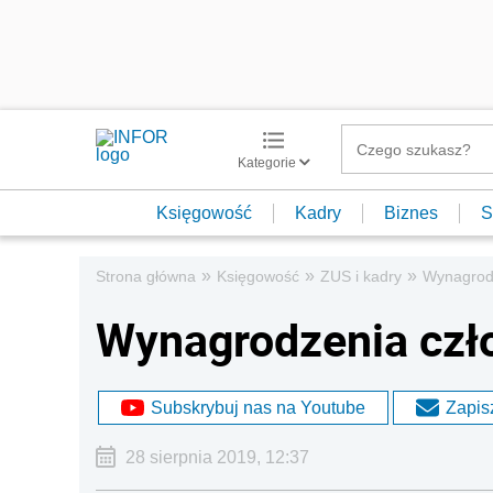
Kategorie
Księgowość
Kadry
Biznes
S
»
»
»
Strona główna
Księgowość
ZUS i kadry
Wynagrod
Wynagrodzenia czł
Subskrybuj nas na Youtube
Zapisz
28 sierpnia 2019, 12:37