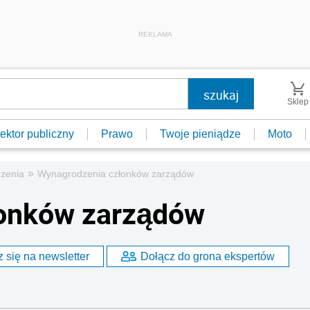
REKLAMA
Sklep
ektor publiczny
Prawo
Twoje pieniądze
Moto
»
zenia
Wynagrodzenia członków zarządów
onków zarządów
 się na newsletter
Dołącz do grona ekspertów