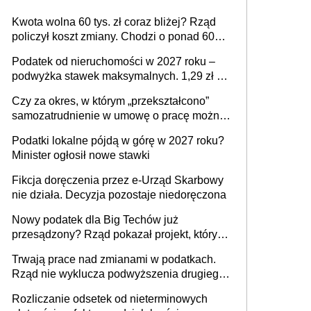
Kwota wolna 60 tys. zł coraz bliżej? Rząd
policzył koszt zmiany. Chodzi o ponad 60
mld zł
Podatek od nieruchomości w 2027 roku –
podwyżka stawek maksymalnych. 1,29 zł za
1 m2 mieszkania, 36,49 zł za 1 m2
Czy za okres, w którym „przekształcono”
budynków i lokali związanych z
samozatrudnienie w umowę o pracę można
prowadzeniem działalności gospodarczej
wystawić faktury korygujące? Rozwiązanie
Podatki lokalne pójdą w górę w 2027 roku?
umowy cywilnoprawnej jedynym
Minister ogłosił nowe stawki
racjonalnym wyjściem
Fikcja doręczenia przez e-Urząd Skarbowy
nie działa. Decyzja pozostaje niedoręczona
Nowy podatek dla Big Techów już
przesądzony? Rząd pokazał projekt, który
może zmienić zasady gry w Polsce
Trwają prace nad zmianami w podatkach.
Rząd nie wyklucza podwyższenia drugiego
progu PIT
Rozliczanie odsetek od nieterminowych