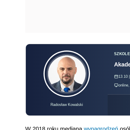
SZKOLE
Akade
13.10 |
online
Radosław Kowalski
W 2018 roku mediana
wynagrodzeń
osób