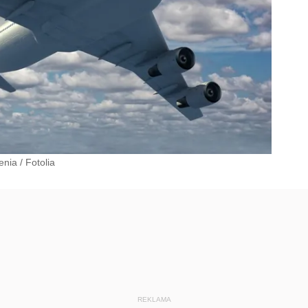
enia
/
Fotolia