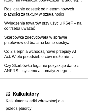
Rząd nie wyklucza podwyższenia drugiego
progu PIT
Rozliczanie odsetek od nieterminowych
płatności za faktury w działalności
Wyłudzenia towarów przy użyciu KSeF – na
co trzeba uważać
Skarbówka zdecydowała w sprawie
przelewów od brata na konto siostry.
Pieniądze z emerytury mamy wyglądały jak
Od 2 sierpnia wchodzą nowe przepisy AI
darowizna, ale podatku jednak nie będzie
Act. Wielu przedsiębiorców może nie
wiedzieć, że dotyczą także ich
Czy Skarbówka legalnie pozyskuje dane z
ANPRS – systemu automatycznego
rozpoznawania tablic rejestracyjnych
pojazdów z kamer drogowych?
Kalkulatory
Kalkulator składki zdrowotnej dla
przedsiębiorcy