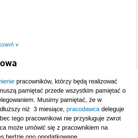
ozwiń
>
bowa
nienie
pracowników, którzy będą realizować
 muszą pamiętać przede wszystkim pamiętać o
elegowaniem. Musimy pamiętać, że w
 dłuższy niż 3 miesiące,
pracodawca
deleguje
c tego pracownikowi nie przysługuje zwrot
wca może umówić się z pracownikiem na
as będzie ono opodatkowane.