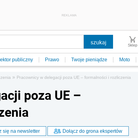
REKLAMA
Sklep
ektor publiczny
Prawo
Twoje pieniądze
Moto
»
zenia
Pracownicy w delegacji poza UE – formalności i rozliczenia
acji poza UE –
czenia
 się na newsletter
Dołącz do grona ekspertów