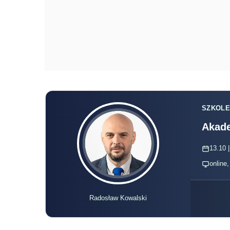
SZKOLE
Akade
13.10 |
online
Radosław Kowalski