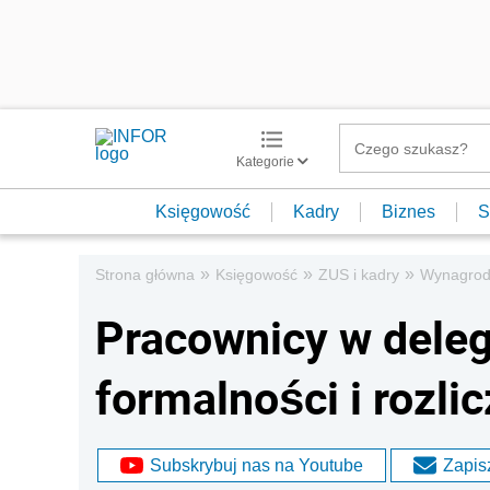
Kategorie
Księgowość
Kadry
Biznes
S
»
»
»
Strona główna
Księgowość
ZUS i kadry
Wynagrod
Pracownicy w deleg
formalności i rozli
Subskrybuj nas na Youtube
Zapisz