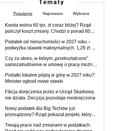
Tematy
Popularne
Najnowsze
Wybrane
Kwota wolna 60 tys. zł coraz bliżej? Rząd
policzył koszt zmiany. Chodzi o ponad 60
mld zł
Podatek od nieruchomości w 2027 roku –
podwyżka stawek maksymalnych. 1,29 zł za
1 m2 mieszkania, 36,49 zł za 1 m2
Czy za okres, w którym „przekształcono”
budynków i lokali związanych z
samozatrudnienie w umowę o pracę można
prowadzeniem działalności gospodarczej
wystawić faktury korygujące? Rozwiązanie
Podatki lokalne pójdą w górę w 2027 roku?
umowy cywilnoprawnej jedynym
Minister ogłosił nowe stawki
racjonalnym wyjściem
Fikcja doręczenia przez e-Urząd Skarbowy
nie działa. Decyzja pozostaje niedoręczona
Nowy podatek dla Big Techów już
przesądzony? Rząd pokazał projekt, który
może zmienić zasady gry w Polsce
Trwają prace nad zmianami w podatkach.