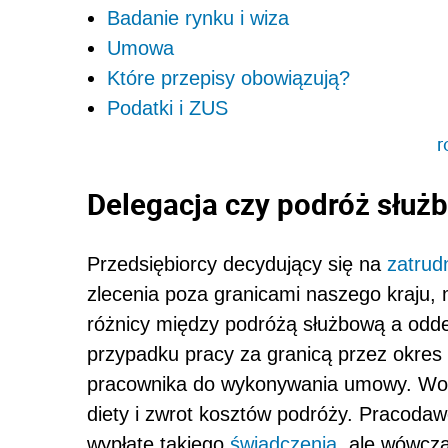
Badanie rynku i wiza
Umowa
Które przepisy obowiązują?
Podatki i ZUS
r
Delegacja czy podróż służ
Przedsiębiorcy decydujący się na
zatrud
zlecenia poza granicami naszego kraju,
różnicy między podróżą służbową a odd
przypadku pracy za granicą przez okres
pracownika do wykonywania umowy. Wobe
diety i zwrot kosztów podróży. Pracoda
wypłatę takiego
świadczenia
, ale wówcz