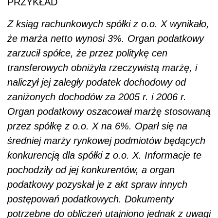
PRZYKŁAD
Z ksiąg rachunkowych spółki z o.o. X wynikało,
że marża netto wynosi 3%. Organ podatkowy
zarzucił spółce, że przez politykę cen
transferowych obniżyła rzeczywistą marżę, i
naliczył jej zaległy podatek dochodowy od
zaniżonych dochodów za 2005 r. i 2006 r.
Organ podatkowy oszacował marżę stosowaną
przez spółkę z o.o. X na 6%. Oparł się na
średniej marży rynkowej podmiotów będących
konkurencją dla spółki z o.o. X. Informacje te
pochodziły od jej konkurentów, a organ
podatkowy pozyskał je z akt spraw innych
postępowań podatkowych. Dokumenty
potrzebne do obliczeń utajniono jednak z uwagi