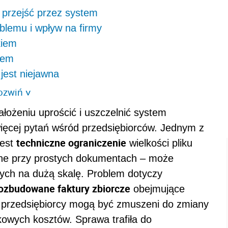
 przejść przez system
oblemu i wpływ na firmy
kiem
iem
jest niejawna
ozwiń
>
ałożeniu uprościć i uszczelnić system
więcej pytań wśród przedsiębiorców. Jednym z
techniczne ograniczenie
jest
wielkości pliku
zne przy prostych dokumentach – może
ących na dużą skalę. Problem dotyczy
ozbudowane faktury zbiorcze
obejmujące
ie przedsiębiorcy mogą być zmuszeni do zmiany
kowych kosztów. Sprawa trafiła do