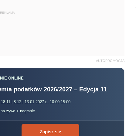
REKLAMA
AUTOPROMOCJA
NIE ONLINE
mia podatków 2026/2027 – Edycja 11
 18.11 | 8.12 | 13.01.2027 r., 10:00-15:00
, na żywo + nagranie
Zapisz się