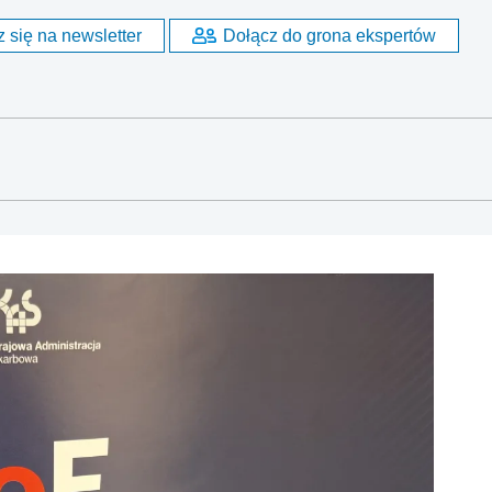
 się na newsletter
Dołącz do grona ekspertów