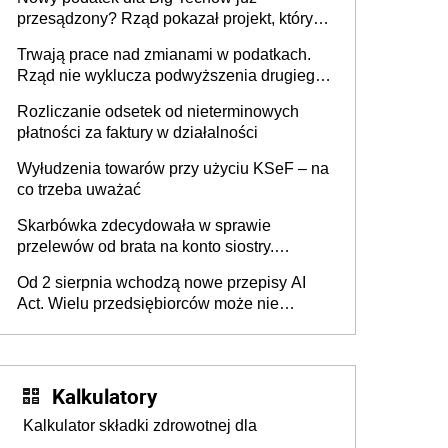
przesądzony? Rząd pokazał projekt, który
może zmienić zasady gry w Polsce
Trwają prace nad zmianami w podatkach.
Rząd nie wyklucza podwyższenia drugiego
progu PIT
Rozliczanie odsetek od nieterminowych
płatności za faktury w działalności
Wyłudzenia towarów przy użyciu KSeF – na
co trzeba uważać
Skarbówka zdecydowała w sprawie
przelewów od brata na konto siostry.
Pieniądze z emerytury mamy wyglądały jak
Od 2 sierpnia wchodzą nowe przepisy AI
darowizna, ale podatku jednak nie będzie
Act. Wielu przedsiębiorców może nie
wiedzieć, że dotyczą także ich
Kalkulatory
Kalkulator składki zdrowotnej dla