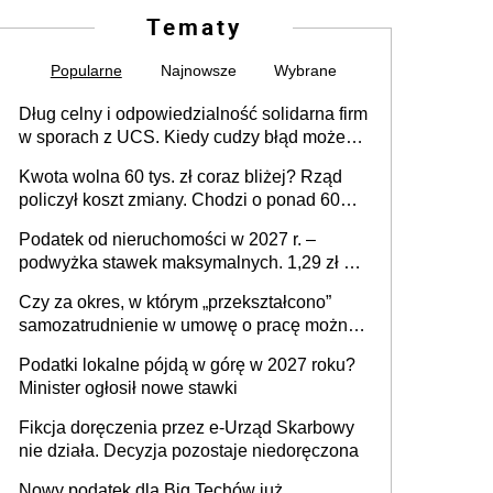
Tematy
Popularne
Najnowsze
Wybrane
Dług celny i odpowiedzialność solidarna firm
w sporach z UCS. Kiedy cudzy błąd może
stać się Twoim problemem
Kwota wolna 60 tys. zł coraz bliżej? Rząd
policzył koszt zmiany. Chodzi o ponad 60
mld zł
Podatek od nieruchomości w 2027 r. –
podwyżka stawek maksymalnych. 1,29 zł za
1 m2 mieszkania, 36,49 zł za 1 m2
Czy za okres, w którym „przekształcono”
budynków i lokali związanych z
samozatrudnienie w umowę o pracę można
prowadzeniem działalności gospodarczej
wystawić faktury korygujące? Rozwiązanie
Podatki lokalne pójdą w górę w 2027 roku?
umowy cywilnoprawnej jedynym
Minister ogłosił nowe stawki
racjonalnym wyjściem
Fikcja doręczenia przez e-Urząd Skarbowy
nie działa. Decyzja pozostaje niedoręczona
Nowy podatek dla Big Techów już