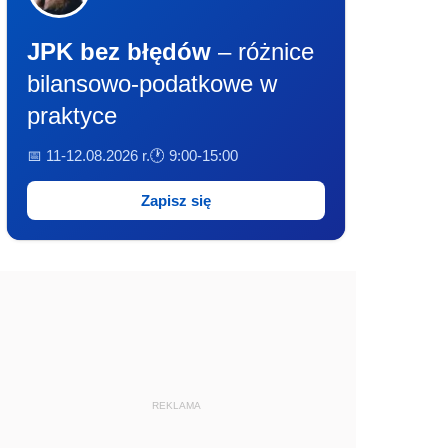
JPK bez błędów
– różnice
bilansowo-podatkowe w
praktyce
📅 11-12.08.2026 r.
🕐 9:00-15:00
Zapisz się
REKLAMA