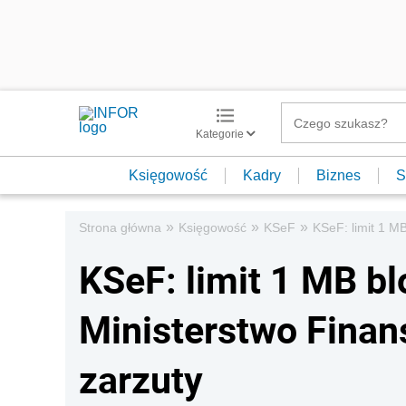
Kategorie
Księgowość
Kadry
Biznes
S
»
»
»
Strona główna
Księgowość
KSeF
KSeF: limit 1 M
KSeF: limit 1 MB bl
Ministerstwo Fina
zarzuty