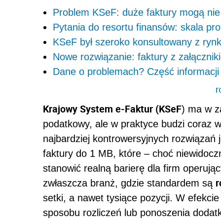
Problem KSeF: duże faktury mogą nie
Pytania do resortu finansów: skala pr
KSeF był szeroko konsultowany z ryn
Nowe rozwiązanie: faktury z załącznik
Dane o problemach? Część informacji 
r
Krajowy System e-Faktur (KSeF
) ma w z
podatkowy, ale w praktyce budzi coraz 
najbardziej kontrowersyjnych rozwiązań 
faktury do 1 MB, które – choć niewidoc
stanowić realną barierę dla firm operuj
r
zwłaszcza branż, gdzie standardem są
setki, a nawet tysiące pozycji. W efekc
sposobu rozliczeń lub ponoszenia dodat