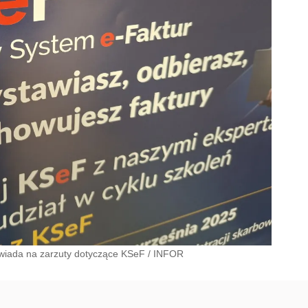
owiada na zarzuty dotyczące KSeF
/
INFOR