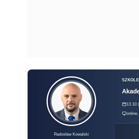
SZKOLE
Akade
13.10 |
online
Radosław Kowalski