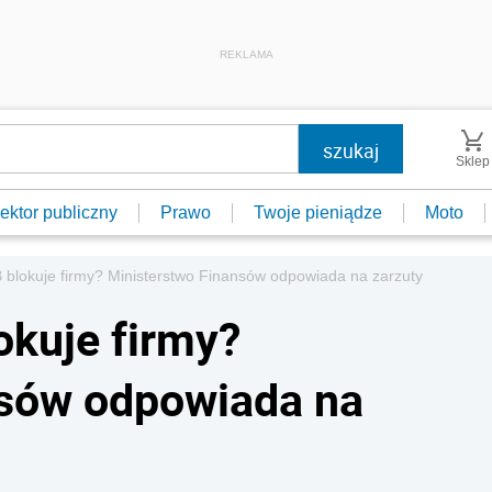
REKLAMA
Sklep
ektor publiczny
Prawo
Twoje pieniądze
Moto
B blokuje firmy? Ministerstwo Finansów odpowiada na zarzuty
okuje firmy?
nsów odpowiada na