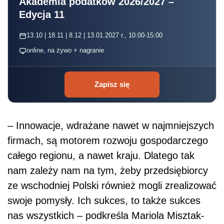
Akademia podatków 2026/2027 –
Edycja 11
13.10 | 18.11 | 8.12 | 13.01.2027 r., 10:00-15:00
online, na żywo + nagranie
Zapisz się
– Innowacje, wdrażane nawet w najmniejszych
firmach, są motorem rozwoju gospodarczego
całego regionu, a nawet kraju. Dlatego tak
nam zależy nam na tym, żeby przedsiębiorcy
ze wschodniej Polski również mogli zrealizować
swoje pomysły. Ich sukces, to także sukces
nas wszystkich – podkreśla Mariola Misztak-