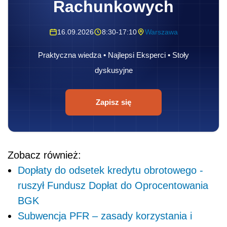
Rachunkowych
16.09.2026
8:30-17:10
Warszawa
Praktyczna wiedza • Najlepsi Eksperci • Stoły
dyskusyjne
Zapisz się
Zobacz również:
Dopłaty do odsetek kredytu obrotowego -
ruszył Fundusz Dopłat do Oprocentowania
BGK
Subwencja PFR – zasady korzystania i