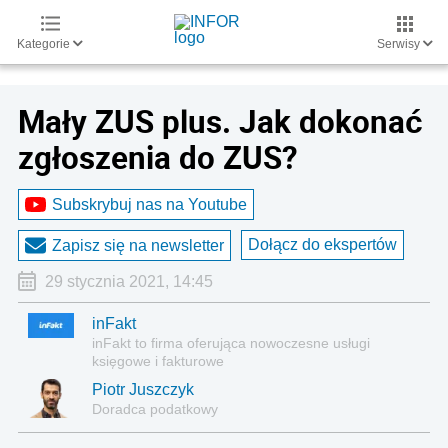
Kategorie
Serwisy
Mały ZUS plus. Jak dokonać
zgłoszenia do ZUS?
Subskrybuj nas na Youtube
Dołącz do ekspertów
Zapisz się na newsletter
29 stycznia 2021, 14:45
inFakt
inFakt to firma oferująca nowoczesne usługi
księgowe i fakturowe
Piotr Juszczyk
Doradca podatkowy