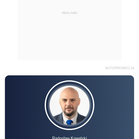
REKLAMA
AUTOPROMOCJA
Radosław Kowalski