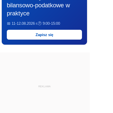
bilansowo-podatkowe w
praktyce
📅 11-12.08.2026 r.
🕐 9:00-15:00
Zapisz się
REKLAMA