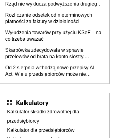
Rząd nie wyklucza podwyższenia drugiego
progu PIT
Rozliczanie odsetek od nieterminowych
płatności za faktury w działalności
Wyłudzenia towarów przy użyciu KSeF – na
co trzeba uważać
Skarbówka zdecydowała w sprawie
przelewów od brata na konto siostry.
Pieniądze z emerytury mamy wyglądały jak
Od 2 sierpnia wchodzą nowe przepisy AI
darowizna, ale podatku jednak nie będzie
Act. Wielu przedsiębiorców może nie
wiedzieć, że dotyczą także ich
Kalkulatory
Kalkulator składki zdrowotnej dla
przedsiębiorcy
Kalkulator dla przedsiębiorców