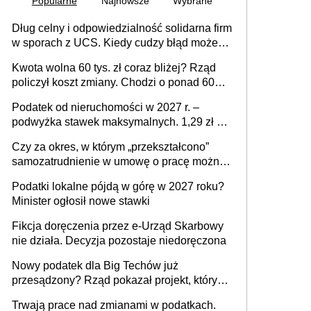
Popularne
Najnowsze
Wybrane
Dług celny i odpowiedzialność solidarna firm
w sporach z UCS. Kiedy cudzy błąd może
stać się Twoim problemem
Kwota wolna 60 tys. zł coraz bliżej? Rząd
policzył koszt zmiany. Chodzi o ponad 60
mld zł
Podatek od nieruchomości w 2027 r. –
podwyżka stawek maksymalnych. 1,29 zł za
1 m2 mieszkania, 36,49 zł za 1 m2
Czy za okres, w którym „przekształcono”
budynków i lokali związanych z
samozatrudnienie w umowę o pracę można
prowadzeniem działalności gospodarczej
wystawić faktury korygujące? Rozwiązanie
Podatki lokalne pójdą w górę w 2027 roku?
umowy cywilnoprawnej jedynym
Minister ogłosił nowe stawki
racjonalnym wyjściem
Fikcja doręczenia przez e-Urząd Skarbowy
nie działa. Decyzja pozostaje niedoręczona
Nowy podatek dla Big Techów już
przesądzony? Rząd pokazał projekt, który
może zmienić zasady gry w Polsce
Trwają prace nad zmianami w podatkach.