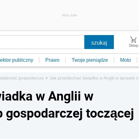
REKLAMA
Sklep
ektor publiczny
Prawo
Twoje pieniądze
Moto
»
iałalność gospodarcza
Jak przesłuchać świadka w Anglii w sprawie c
iadka w Anglii w
b gospodarczej toczącej