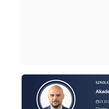
SZKOLE
Akade
13.10 |
online