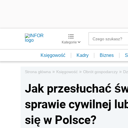
Kategorie
Księgowość
Kadry
Biznes
S
»
»
»
Strona główna
Księgowość
Obrót gospodarczy
Dz
Jak przesłuchać św
sprawie cywilnej lu
się w Polsce?