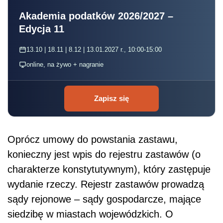
Akademia podatków 2026/2027 –
Edycja 11
13.10 | 18.11 | 8.12 | 13.01.2027 r., 10:00-15:00
online, na żywo + nagranie
Zapisz się
Oprócz umowy do powstania zastawu,
konieczny jest wpis do rejestru zastawów (o
charakterze konstytutywnym), który zastępuje
wydanie rzeczy. Rejestr zastawów prowadzą
sądy rejonowe – sądy gospodarcze, mające
siedzibę w miastach wojewódzkich. O