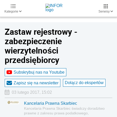
Kategorie
Serwisy
Zastaw rejestrowy -
zabezpieczenie
wierzytelności
przedsiębiorcy
Subskrybuj nas na Youtube
Dołącz do ekspertów
Zapisz się na newsletter
03 lutego 2017, 15:02
Kancelaria Prawna Skarbiec
Kancelaria Prawna Skarbiec świadczy doradztwo
prawne z zakresu prawa podatkowego,