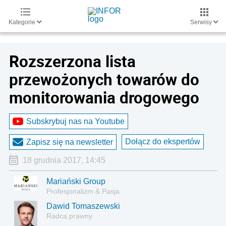
Kategorie
Serwisy
Rozszerzona lista
przewożonych towarów do
monitorowania drogowego
Subskrybuj nas na Youtube
Dołącz do ekspertów
Zapisz się na newsletter
18 grudnia 2017, 14:45
Mariański Group
Profesjonalizm & Pasja
Dawid Tomaszewski
Radca prawny