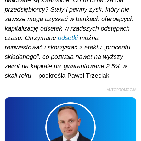
naliczane są kwartalnie. Co to oznacza dla
przedsiębiorcy? Stały i pewny zysk, który nie
zawsze mogą uzyskać w bankach oferujących
kapitalizację odsetek w rzadszych odstępach
czasu. Otrzymane
odsetki
można
reinwestować i skorzystać z efektu „procentu
składanego”, co pozwala nawet na wyższy
zwrot na kapitale niż gwarantowane 2,5% w
skali roku
– podkreśla Paweł Trzeciak.
AUTOPROMOCJA