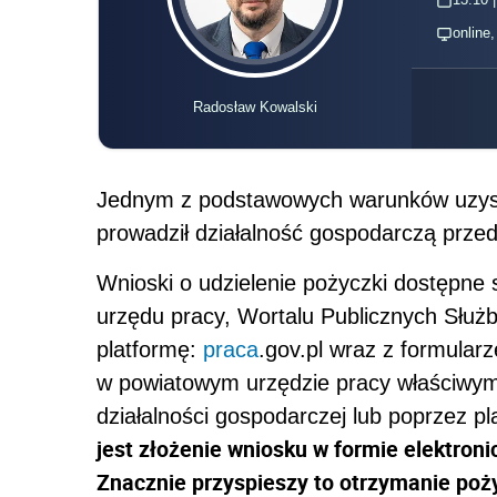
online
Radosław Kowalski
Jednym z podstawowych warunków uzyska
prowadził działalność gospodarczą prze
Wnioski o udzielenie pożyczki dostępne 
urzędu pracy, Wortalu Publicznych Służb
platformę:
praca
.gov.pl wraz z formula
w powiatowym urzędzie pracy właściwym
działalności gospodarczej lub poprzez p
jest złożenie wniosku w formie elektron
Znacznie przyspieszy to otrzymanie poży