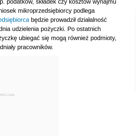
np. podatków, składek czy kosztów wynajmu
niosek mikroprzedsiębiorcy podlega
edsiębiorca
będzie prowadził działalność
nia udzielenia pożyczki. Po ostatnich
życzkę ubiegać się mogą również podmioty,
udniały pracowników.
REKLAMA