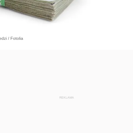
edzi
/
Fotolia