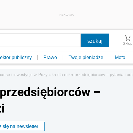
REKLAMA
Sklep
ektor publiczny
Prawo
Twoje pieniądze
Moto
»
nanse i inwestycje
Pożyczka dla mikroprzedsiębiorców – pytania i od
przedsiębiorców –
i
 się na newsletter