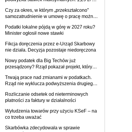
1 m2 mieszkania, 36,49 zł za 1 m2
Czy za okres, w którym „przekształcono”
budynków i lokali związanych z
samozatrudnienie w umowę o pracę można
prowadzeniem działalności gospodarczej
wystawić faktury korygujące? Rozwiązanie
Podatki lokalne pójdą w górę w 2027 roku?
umowy cywilnoprawnej jedynym
Minister ogłosił nowe stawki
racjonalnym wyjściem
Fikcja doręczenia przez e-Urząd Skarbowy
nie działa. Decyzja pozostaje niedoręczona
Nowy podatek dla Big Techów już
przesądzony? Rząd pokazał projekt, który
może zmienić zasady gry w Polsce
Trwają prace nad zmianami w podatkach.
Rząd nie wyklucza podwyższenia drugiego
progu PIT
Rozliczanie odsetek od nieterminowych
płatności za faktury w działalności
Wyłudzenia towarów przy użyciu KSeF – na
co trzeba uważać
Skarbówka zdecydowała w sprawie