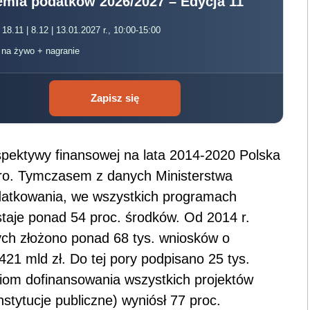
mia podatków 2026/2027 – Edycja 11
 18.11 | 8.12 | 13.01.2027 r., 10:00-15:00
, na żywo + nagranie
Zapisz się
rspektywy finansowej na lata 2014-2020 Polska
uro. Tymczasem z danych Ministerstwa
datkowania, we wszystkich programach
aje ponad 54 proc. środków. Od 2014 r.
ych złożono ponad 68 tys. wniosków o
421 mld zł. Do tej pory podpisano 25 tys.
iom dofinansowania wszystkich projektów
nstytucje publiczne) wyniósł 77 proc.