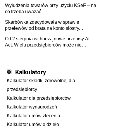
Wyłudzenia towarów przy użyciu KSeF – na
co trzeba uważać
Skarbówka zdecydowała w sprawie
przelewów od brata na konto siostry.
Pieniądze z emerytury mamy wyglądały jak
Od 2 sierpnia wchodzą nowe przepisy AI
darowizna, ale podatku jednak nie będzie
Act. Wielu przedsiębiorców może nie
wiedzieć, że dotyczą także ich
Kalkulatory
Kalkulator składki zdrowotnej dla
przedsiębiorcy
Kalkulator dla przedsiębiorców
Kalkulator wynagrodzeń
Kalkulator umów zlecenia
Kalkulator umów o dzieło