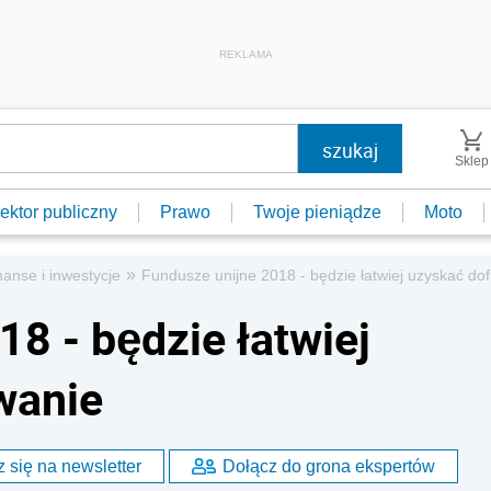
REKLAMA
Sklep
ektor publiczny
Prawo
Twoje pieniądze
Moto
»
nanse i inwestycje
Fundusze unijne 2018 - będzie łatwiej uzyskać do
8 - będzie łatwiej
wanie
 się na newsletter
Dołącz do grona ekspertów