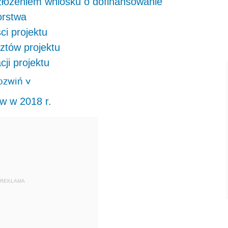
 złożeniem wniosku o dofinansowanie
orstwa
ci projektu
ztów projektu
ji projektu
ozwiń
>
w w 2018 r.
REKLAMA