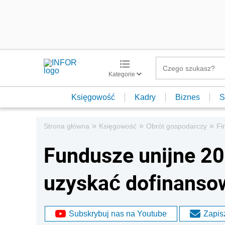
Kategorie
Księgowość
Kadry
Biznes
S
»
»
»
Strona główna
Księgowość
Obrót gospodarczy
Fi
Fundusze unijne 201
uzyskać dofinanso
Subskrybuj nas na Youtube
Zapisz