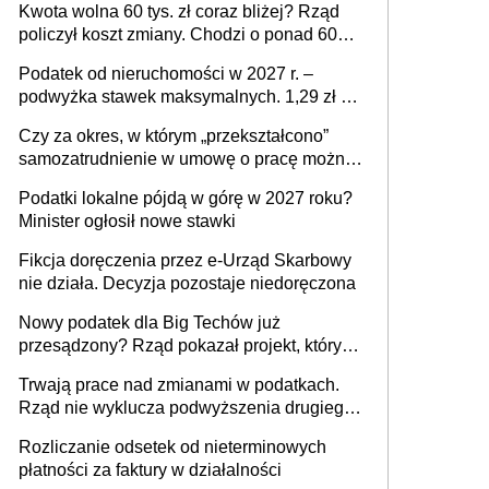
Kwota wolna 60 tys. zł coraz bliżej? Rząd
policzył koszt zmiany. Chodzi o ponad 60
mld zł
Podatek od nieruchomości w 2027 r. –
podwyżka stawek maksymalnych. 1,29 zł za
1 m2 mieszkania, 36,49 zł za 1 m2
Czy za okres, w którym „przekształcono”
budynków i lokali związanych z
samozatrudnienie w umowę o pracę można
prowadzeniem działalności gospodarczej
wystawić faktury korygujące? Rozwiązanie
Podatki lokalne pójdą w górę w 2027 roku?
umowy cywilnoprawnej jedynym
Minister ogłosił nowe stawki
racjonalnym wyjściem
Fikcja doręczenia przez e-Urząd Skarbowy
nie działa. Decyzja pozostaje niedoręczona
Nowy podatek dla Big Techów już
przesądzony? Rząd pokazał projekt, który
może zmienić zasady gry w Polsce
Trwają prace nad zmianami w podatkach.
Rząd nie wyklucza podwyższenia drugiego
progu PIT
Rozliczanie odsetek od nieterminowych
płatności za faktury w działalności