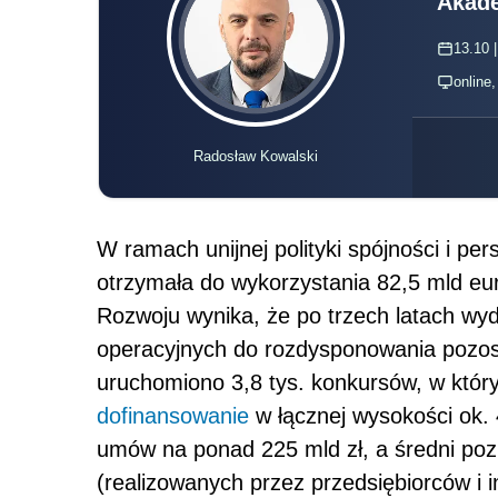
Akade
13.10 |
online
Radosław Kowalski
W ramach unijnej polityki spójności i pe
otrzymała do wykorzystania 82,5 mld e
Rozwoju wynika, że po trzech latach wy
operacyjnych do rozdysponowania pozost
uruchomiono 3,8 tys. konkursów, w któr
dofinansowanie
w łącznej wysokości ok. 
umów na ponad 225 mld zł, a średni poz
(realizowanych przez przedsiębiorców i i