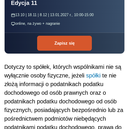
Edycja 11
13.10 | 18.11 | 8.12 | 13.01.2027 r., 10:00-15:00
online, na żywo + nagranie
Zapisz się
Dotyczy to spółek, których wspólnikami nie są
wyłącznie osoby fizyczne, jeżeli
spółki
te nie
złożą informacji o podatnikach podatku
dochodowego od osób prawnych oraz o
podatnikach podatku dochodowego od osób
fizycznych, posiadających bezpośrednio lub za
pośrednictwem podmiotów niebędących
podatnikami podatku dochodowego, prawa do