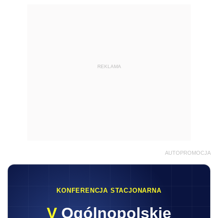
REKLAMA
AUTOPROMOCJA
KONFERENCJA STACJONARNA
V
Ogólnopolskie