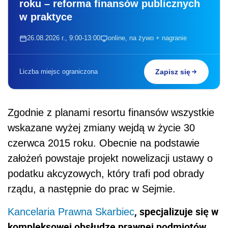
roku – reforma finansów publicznych
w praktyce
26.08.2026 r., 9:00-13:00
online, na żywo + nagranie
Liczba miejsc ograniczona
Zapisz się
Zgodnie z planami resortu finansów wszystkie
wskazane wyżej zmiany wejdą w życie 30
czerwca 2015 roku. Obecnie na podstawie
założeń powstaje projekt nowelizacji ustawy o
podatku akcyzowych, który trafi pod obrady
rządu, a następnie do prac w Sejmie.
,
specjalizuje się w
Kancelaria Prawna Skarbiec
kompleksowej obsłudze prawnej podmiotów