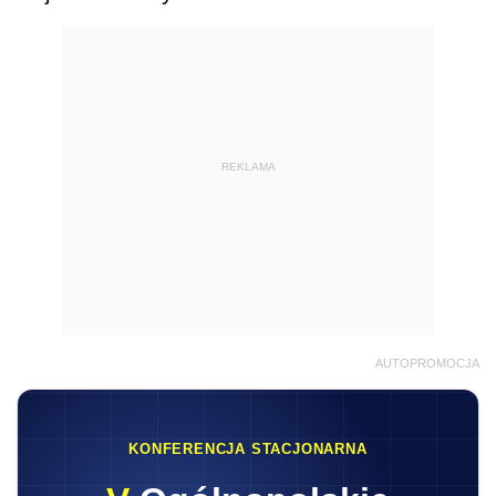
REKLAMA
AUTOPROMOCJA
KONFERENCJA STACJONARNA