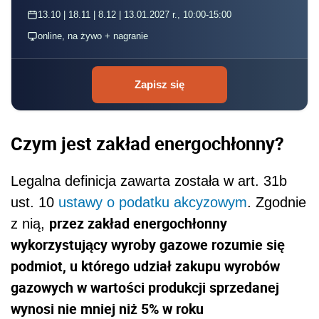
13.10 | 18.11 | 8.12 | 13.01.2027 r., 10:00-15:00
online, na żywo + nagranie
Zapisz się
Czym jest zakład energochłonny
?
Legalna definicja zawarta została w art. 31b
ust. 10
ustawy o podatku akcyzowym
. Zgodnie
przez zakład energochłonny
z nią,
wykorzystujący wyroby gazowe rozumie się
podmiot, u którego udział zakupu wyrobów
gazowych w wartości produkcji sprzedanej
wynosi nie mniej niż 5% w roku