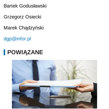
Bartek Godusławski
Grzegorz Osiecki
Marek Chądzyński
dgp@infor.pl
POWIĄZANE