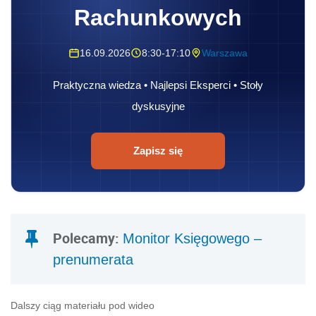
Rachunkowych
16.09.2026
8:30-17:10
Warszawa
Praktyczna wiedza • Najlepsi Eksperci • Stoły
dyskusyjne
Zapisz się
Polecamy:
Monitor Księgowego –
prenumerata
Dalszy ciąg materiału pod wideo