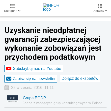
Kategorie
Serwisy
Uzyskanie nieodpłatnej
gwarancji zabezpieczającej
wykonanie zobowiązań jest
przychodem podatkowym
Subskrybuj nas na Youtube
Dołącz do ekspertów
Zapisz się na newsletter
23 września 2016, 11:11
Grupa ECDP
Jedna z wiodących grup konsultingowych w Polsce