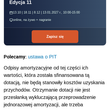
Edycja 11
13.10 | 18.11 | 8.12 | 13.01.2027 r., 10:00-15:00
online, na żywo + nagranie
Zapisz się
Polecamy:
ustawa o PIT
Odpisy amortyzacyjne od tej części ich
wartości, która została sfinansowana tą
dotacją, nie będą stanowiły kosztów uzyskania
przychodów. Otrzymanie dotacji nie jest
przesłanką wykluczającą przeprowadzenie
jednorazowej amortyzacji, ale trzeba