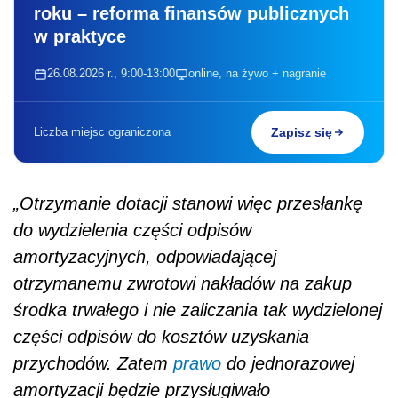
roku – reforma finansów publicznych
w praktyce
26.08.2026 r., 9:00-13:00
online, na żywo + nagranie
Liczba miejsc ograniczona
Zapisz się
„Otrzymanie dotacji stanowi więc przesłankę
do wydzielenia części odpisów
amortyzacyjnych, odpowiadającej
otrzymanemu zwrotowi nakładów na zakup
środka trwałego i nie zaliczania tak wydzielonej
części odpisów do kosztów uzyskania
przychodów. Zatem
prawo
do jednorazowej
amortyzacji będzie przysługiwało