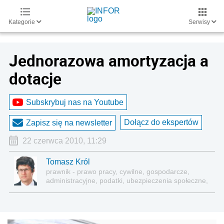
Kategorie
Serwisy
Jednorazowa amortyzacja a
dotacje
Subskrybuj nas na Youtube
Dołącz do ekspertów
Zapisz się na newsletter
22 czerwca 2010, 11:29
Tomasz Król
prawnik - prawo pracy, cywilne, gospodarcze,
administracyjne, podatki, ubezpieczenia społeczne,
sektor publiczny