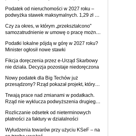
mld zł
Podatek od nieruchomości w 2027 roku –
podwyżka stawek maksymalnych. 1,29 zł za
1 m2 mieszkania, 36,49 zł za 1 m2
Czy za okres, w którym „przekształcono”
budynków i lokali związanych z
samozatrudnienie w umowę o pracę można
prowadzeniem działalności gospodarczej
wystawić faktury korygujące? Rozwiązanie
Podatki lokalne pójdą w górę w 2027 roku?
umowy cywilnoprawnej jedynym
Minister ogłosił nowe stawki
racjonalnym wyjściem
Fikcja doręczenia przez e-Urząd Skarbowy
nie działa. Decyzja pozostaje niedoręczona
Nowy podatek dla Big Techów już
przesądzony? Rząd pokazał projekt, który
może zmienić zasady gry w Polsce
Trwają prace nad zmianami w podatkach.
Rząd nie wyklucza podwyższenia drugiego
progu PIT
Rozliczanie odsetek od nieterminowych
płatności za faktury w działalności
Wyłudzenia towarów przy użyciu KSeF – na