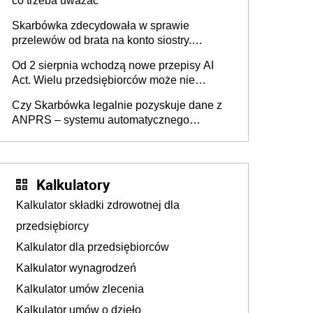
co trzeba uważać
Skarbówka zdecydowała w sprawie
przelewów od brata na konto siostry.
Pieniądze z emerytury mamy wyglądały jak
Od 2 sierpnia wchodzą nowe przepisy AI
darowizna, ale podatku jednak nie będzie
Act. Wielu przedsiębiorców może nie
wiedzieć, że dotyczą także ich
Czy Skarbówka legalnie pozyskuje dane z
ANPRS – systemu automatycznego
rozpoznawania tablic rejestracyjnych
pojazdów z kamer drogowych?
Kalkulatory
Kalkulator składki zdrowotnej dla
przedsiębiorcy
Kalkulator dla przedsiębiorców
Kalkulator wynagrodzeń
Kalkulator umów zlecenia
Kalkulator umów o dzieło