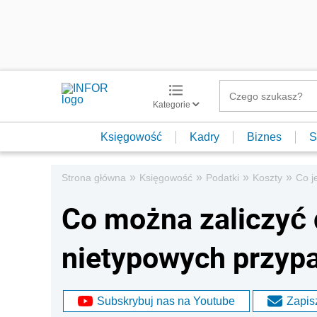
Kategorie
Księgowość
Kadry
Biznes
S
»
»
»
»
Strona główna
Księgowość
Podatki
Koszty
Co j
Co można zaliczyć 
nietypowych przyp
Subskrybuj nas na Youtube
Zapisz