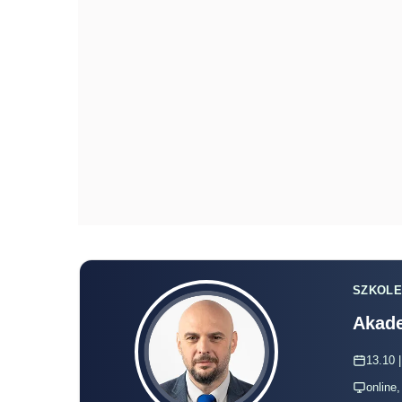
SZKOLE
Akade
13.10 |
online