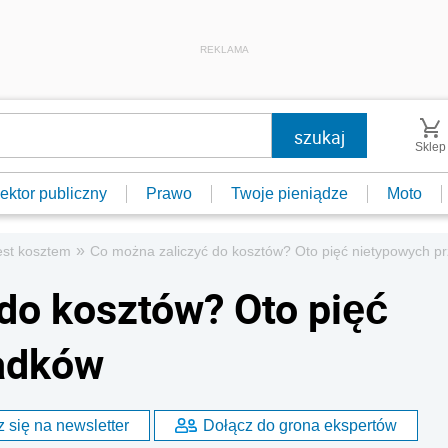
REKLAMA
Sklep
ektor publiczny
Prawo
Twoje pieniądze
Moto
»
est kosztem
Co można zaliczyć do kosztów? Oto pięć nietypowych 
do kosztów? Oto pięć
adków
 się na newsletter
Dołącz do grona ekspertów