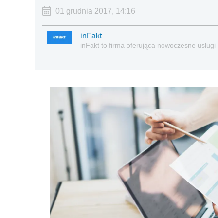
01 grudnia 2017, 14:16
inFakt
inFakt to firma oferująca nowoczesne usługi