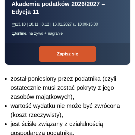
Akademia podatków 2026/2027 –
Edycja 11
13.10 | 18.11 | 8.12 | 13.01.2027 r., 10:00-15:00
online, na żywo + nagranie
Zapisz się
został poniesiony przez podatnika (czyli
ostatecznie musi zostać pokryty z jego
zasobów majątkowych),
wartość wydatku nie może być zwrócona
(koszt rzeczywisty),
jest ściśle związany z działalnością
gospodarczą podatnika,