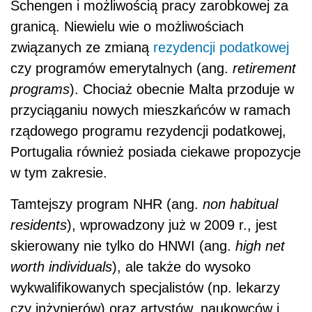
Schengen i możliwością pracy zarobkowej za
granicą. Niewielu wie o możliwościach
związanych ze zmianą
rezydencji podatkowej
czy programów emerytalnych (ang.
retirement
programs
). Chociaż obecnie Malta przoduje w
przyciąganiu nowych mieszkańców w ramach
rządowego programu rezydencji podatkowej,
Portugalia również posiada ciekawe propozycje
w tym zakresie.
Tamtejszy program NHR (ang.
non habitual
residents
), wprowadzony już w 2009 r., jest
skierowany nie tylko do HNWI (ang.
high net
worth individuals
), ale także do wysoko
wykwalifikowanych specjalistów (np. lekarzy
czy inżynierów) oraz artystów, naukowców i