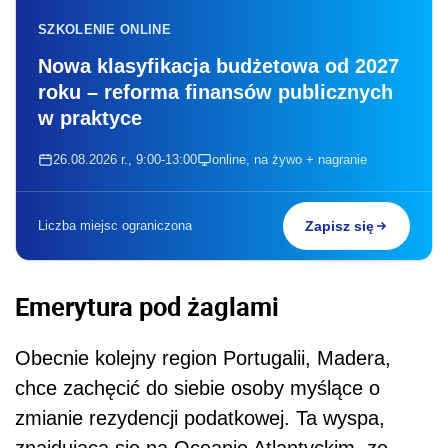
SZKOLENIE ONLINE
Nowa klasyfikacja budżetowa od 2027
roku – reforma finansów publicznych
w praktyce
26.08.2026 r., 9:00-13:00
online, na żywo + nagranie
Liczba miejsc ograniczona
Zapisz się
Emerytura pod żaglami
Obecnie kolejny region Portugalii, Madera,
chce zachęcić do siebie osoby myślące o
zmianie rezydencji podatkowej. Ta wyspa,