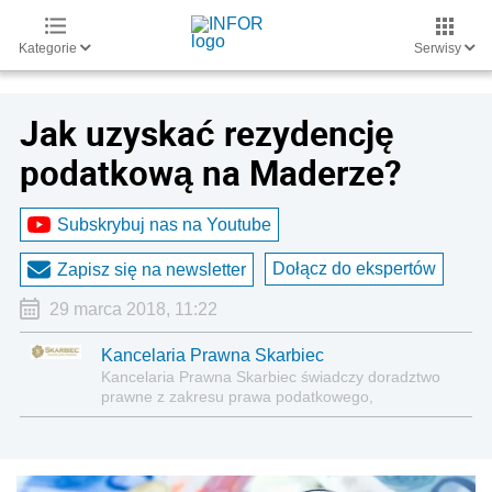
Kategorie
Serwisy
Jak uzyskać rezydencję
podatkową na Maderze?
Subskrybuj nas na Youtube
Dołącz do ekspertów
Zapisz się na newsletter
29 marca 2018, 11:22
Kancelaria Prawna Skarbiec
Kancelaria Prawna Skarbiec świadczy doradztwo
prawne z zakresu prawa podatkowego,
gospodarczego, cywilnego i karnego.