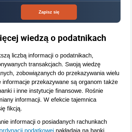
Zapisz się
ęcej wiedzą o podatnikach
zą liczbą informacji o podatnikach,
onywanych transakcjach. Swoją wiedzę
anych, zobowiązanych do przekazywania wielu
ne informacje przekazywane są organom także
nki i inne instytucje finansowe. Rośnie
any informacji. W efekcie tajemnica
ę fikcją.
ie informacji o posiadanych rachunkach
ordynacji podatkowej
nakładają na b
anki