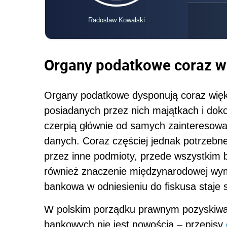
Radosław Kowalski
Organy podatkowe coraz wi
Organy podatkowe dysponują coraz więks
posiadanych przez nich majątkach i dok
czerpią głównie od samych zainteresow
danych. Coraz częściej jednak potrzeb
przez inne podmioty, przede wszystkim ba
również znaczenie międzynarodowej wymi
bankowa w odniesieniu do fiskusa staje si
W polskim porządku prawnym pozyskiwan
bankowych nie jest nowością – przepisy