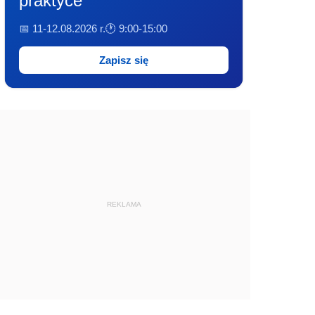
praktyce
📅 11-12.08.2026 r.
🕐 9:00-15:00
Zapisz się
REKLAMA