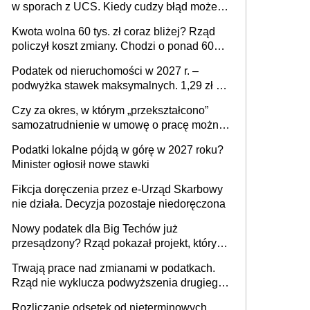
w sporach z UCS. Kiedy cudzy błąd może
stać się Twoim problemem
Kwota wolna 60 tys. zł coraz bliżej? Rząd
policzył koszt zmiany. Chodzi o ponad 60
mld zł
Podatek od nieruchomości w 2027 r. –
podwyżka stawek maksymalnych. 1,29 zł za
1 m2 mieszkania, 36,49 zł za 1 m2
Czy za okres, w którym „przekształcono”
budynków i lokali związanych z
samozatrudnienie w umowę o pracę można
prowadzeniem działalności gospodarczej
wystawić faktury korygujące? Rozwiązanie
Podatki lokalne pójdą w górę w 2027 roku?
umowy cywilnoprawnej jedynym
Minister ogłosił nowe stawki
racjonalnym wyjściem
Fikcja doręczenia przez e-Urząd Skarbowy
nie działa. Decyzja pozostaje niedoręczona
Nowy podatek dla Big Techów już
przesądzony? Rząd pokazał projekt, który
może zmienić zasady gry w Polsce
Trwają prace nad zmianami w podatkach.
Rząd nie wyklucza podwyższenia drugiego
progu PIT
Rozliczanie odsetek od nieterminowych