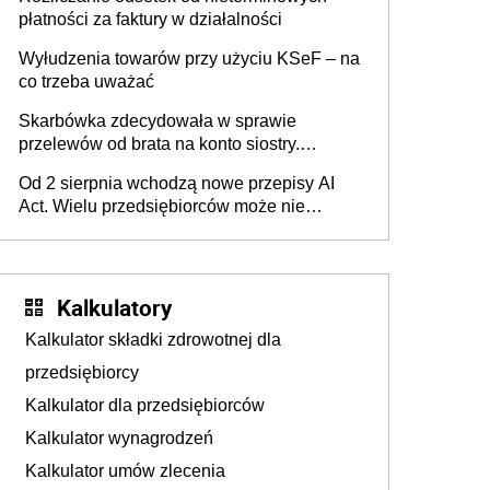
płatności za faktury w działalności
Wyłudzenia towarów przy użyciu KSeF – na
co trzeba uważać
Skarbówka zdecydowała w sprawie
przelewów od brata na konto siostry.
Pieniądze z emerytury mamy wyglądały jak
Od 2 sierpnia wchodzą nowe przepisy AI
darowizna, ale podatku jednak nie będzie
Act. Wielu przedsiębiorców może nie
wiedzieć, że dotyczą także ich
Kalkulatory
Kalkulator składki zdrowotnej dla
przedsiębiorcy
Kalkulator dla przedsiębiorców
Kalkulator wynagrodzeń
Kalkulator umów zlecenia