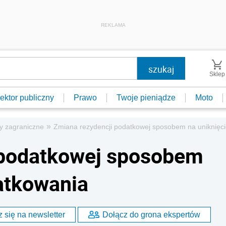
REKLAMA
Sklep
ektor publiczny
Prawo
Twoje pieniądze
Moto
»
y zagraniczne
Zmiana rezydencji podatkowej sposobem na uniknięc
 podatkowej sposobem
atkowania
 się na newsletter
Dołącz do grona ekspertów