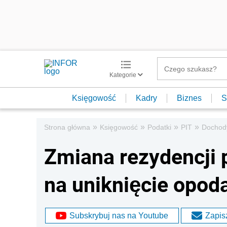
Kategorie
Księgowość
Kadry
Biznes
S
»
»
»
»
Strona główna
Księgowość
Podatki
PIT
Dochod
Zmiana rezydencji
na uniknięcie opod
Subskrybuj nas na Youtube
Zapisz