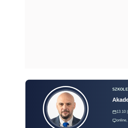
SZKOLE
Akade
13.10 |
online