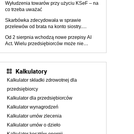
Wyłudzenia towarów przy użyciu KSeF – na
co trzeba uważać
Skarbówka zdecydowała w sprawie
przelewów od brata na konto siostry.
Pieniądze z emerytury mamy wyglądały jak
Od 2 sierpnia wchodzą nowe przepisy AI
darowizna, ale podatku jednak nie będzie
Act. Wielu przedsiębiorców może nie
wiedzieć, że dotyczą także ich
Kalkulatory
Kalkulator składki zdrowotnej dla
przedsiębiorcy
Kalkulator dla przedsiębiorców
Kalkulator wynagrodzeń
Kalkulator umów zlecenia
Kalkulator umów o dzieło
Kalkulator kosztów energii