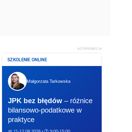
AUTOPROMOCJA
SZKOLENIE ONLINE
Małgorzata Tarkowska
JPK bez błędów
– różnice
bilansowo-podatkowe w
praktyce
📅 11-12.08.2026 r.
🕐 9:00-15:00