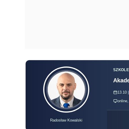
SZKOLE
Akade
13.10 |
online
Radosław Kowalski