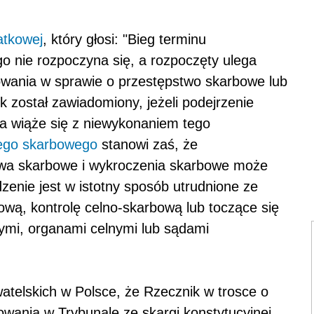
atkowej
, który głosi: "Bieg terminu
 nie rozpoczyna się, a rozpoczęty ulega
owania w sprawie o przestępstwo skarbowe lub
 został zawiadomiony, jeżeli podejrzenie
ia wiąże się z niewykonaniem tego
ego skarbowego
stanowi zaś, że
twa skarbowe i wykroczenia skarbowe może
zenie jest w istotny sposób utrudnione ze
wą, kontrolę celno-skarbową lub toczące się
mi, organami celnymi lub sądami
atelskich w Polsce, że Rzecznik w trosce o
owania w Trybunale ze skargi konstytucyjnej