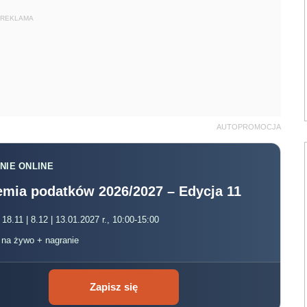
REKLAMA
AUTOPROMOCJA
NIE ONLINE
mia podatków 2026/2027 – Edycja 11
 18.11 | 8.12 | 13.01.2027 r., 10:00-15:00
, na żywo + nagranie
Zapisz się