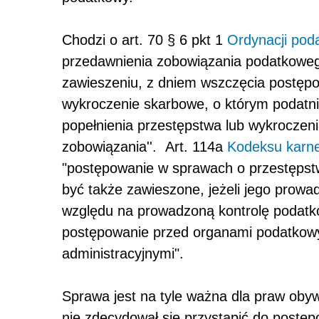
Chodzi o art. 70 § 6 pkt 1
Ordynacji pod
przedawnienia zobowiązania podatkowego
zawieszeniu, z dniem wszczęcia postęp
wykroczenie skarbowe, o którym podatnik
popełnienia przestępstwa lub wykroczen
zobowiązania''. Art. 114a
Kodeksu karn
"postępowanie w sprawach o przestęps
być także zawieszone, jeżeli jego prowad
względu na prowadzoną kontrolę podatko
postępowanie przed organami podatkowy
administracyjnymi".
Sprawa jest na tyle ważna dla praw obyw
nie zdecydował się przystąpić do postęp