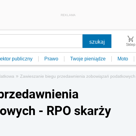
REKLAMA
Sklep
ektor publiczny
Prawo
Twoje pieniądze
Moto
»
datkowa
Zawieszanie biegu przedawnienia zobowiązań podatkowych 
przedawnienia
owych - RPO skarży