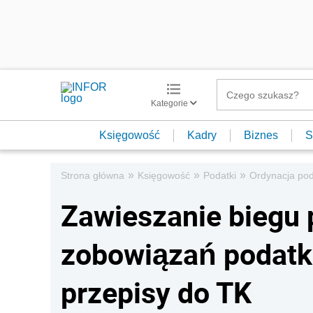
Kategorie
Księgowość
Kadry
Biznes
S
»
»
»
Strona główna
Księgowość
Podatki
Ordynacja po
Zawieszanie biegu 
zobowiązań podatk
przepisy do TK