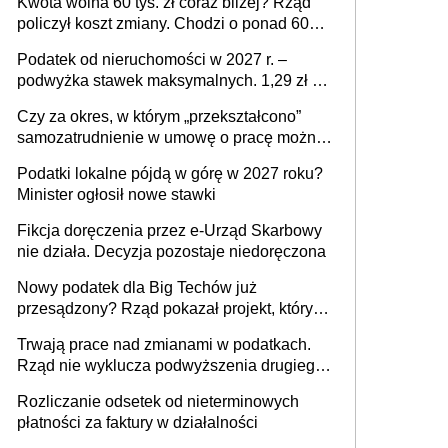
Kwota wolna 60 tys. zł coraz bliżej? Rząd
policzył koszt zmiany. Chodzi o ponad 60
mld zł
Podatek od nieruchomości w 2027 r. –
podwyżka stawek maksymalnych. 1,29 zł za
1 m2 mieszkania, 36,49 zł za 1 m2
Czy za okres, w którym „przekształcono”
budynków i lokali związanych z
samozatrudnienie w umowę o pracę można
prowadzeniem działalności gospodarczej
wystawić faktury korygujące? Rozwiązanie
Podatki lokalne pójdą w górę w 2027 roku?
umowy cywilnoprawnej jedynym
Minister ogłosił nowe stawki
racjonalnym wyjściem
Fikcja doręczenia przez e-Urząd Skarbowy
nie działa. Decyzja pozostaje niedoręczona
Nowy podatek dla Big Techów już
przesądzony? Rząd pokazał projekt, który
może zmienić zasady gry w Polsce
Trwają prace nad zmianami w podatkach.
Rząd nie wyklucza podwyższenia drugiego
progu PIT
Rozliczanie odsetek od nieterminowych
płatności za faktury w działalności