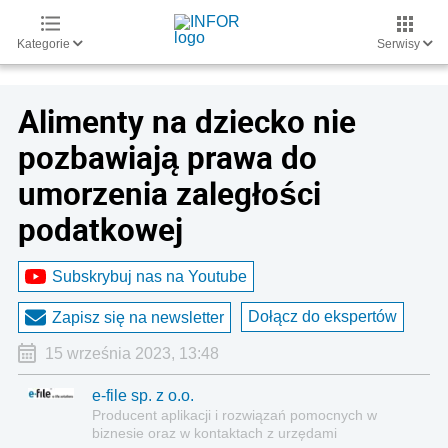
Kategorie
Serwisy
Alimenty na dziecko nie
pozbawiają prawa do
umorzenia zaległości
podatkowej
Subskrybuj nas na Youtube
Dołącz do ekspertów
Zapisz się na newsletter
15 września 2023, 13:48
e-file sp. z o.o.
Producent aplikacji i rozwiązań pomocnych w
biznesie oraz w kontaktach z urzędami