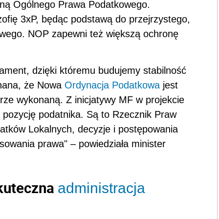
yjną Ogólnego Prawa Podatkowego.
zofię 3xP, będąc podstawą do przejrzystego,
owego. NOP zapewni też większą ochronę
ndament, dzięki któremu budujemy stabilność
onana, że Nowa
Ordynacja Podatkowa
jest
rze wykonaną. Z inicjatywy MF w projekcie
ą pozycję podatnika. Są to Rzecznik Praw
tków Lokalnych, decyzje i postępowania
osowania prawa"
–
powiedziała minister
skuteczna
administracja