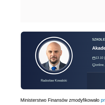
SZKOLE
Akade
13.10 |
online
Radosław Kowalski
Ministerstwo Finansów zmodyfikowało
pr