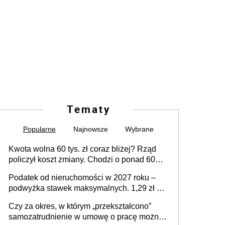
Tematy
Popularne
Najnowsze
Wybrane
Kwota wolna 60 tys. zł coraz bliżej? Rząd
policzył koszt zmiany. Chodzi o ponad 60
mld zł
Podatek od nieruchomości w 2027 roku –
podwyżka stawek maksymalnych. 1,29 zł za
1 m2 mieszkania, 36,49 zł za 1 m2
Czy za okres, w którym „przekształcono”
budynków i lokali związanych z
samozatrudnienie w umowę o pracę można
prowadzeniem działalności gospodarczej