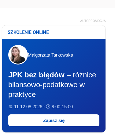
AUTOPROMOCJA
SZKOLENIE ONLINE
Małgorzata Tarkowska
JPK bez błędów
– różnice
bilansowo-podatkowe w
praktyce
📅 11-12.08.2026 r.
🕐 9:00-15:00
Zapisz się