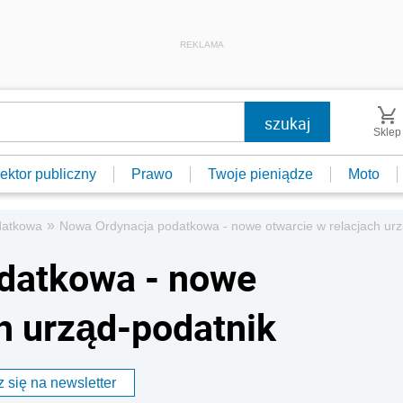
REKLAMA
Sklep
ektor publiczny
Prawo
Twoje pieniądze
Moto
»
datkowa
Nowa Ordynacja podatkowa - nowe otwarcie w relacjach urz
datkowa - nowe
ch urząd-podatnik
 się na newsletter