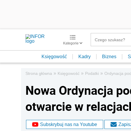
Kategorie
Księgowość
Kadry
Biznes
S
»
»
»
Strona główna
Księgowość
Podatki
Ordynacja po
Nowa Ordynacja po
otwarcie w relacja
Subskrybuj nas na Youtube
Zapisz