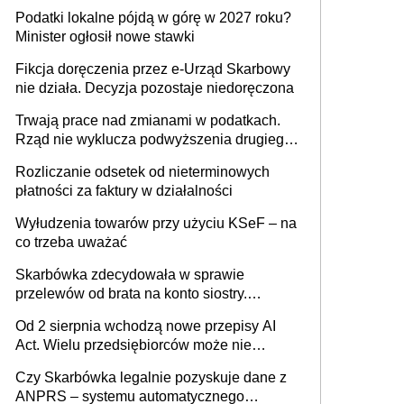
wystawić faktury korygujące? Rozwiązanie
Podatki lokalne pójdą w górę w 2027 roku?
umowy cywilnoprawnej jedynym
Minister ogłosił nowe stawki
racjonalnym wyjściem
Fikcja doręczenia przez e-Urząd Skarbowy
nie działa. Decyzja pozostaje niedoręczona
Trwają prace nad zmianami w podatkach.
Rząd nie wyklucza podwyższenia drugiego
progu PIT
Rozliczanie odsetek od nieterminowych
płatności za faktury w działalności
Wyłudzenia towarów przy użyciu KSeF – na
co trzeba uważać
Skarbówka zdecydowała w sprawie
przelewów od brata na konto siostry.
Pieniądze z emerytury mamy wyglądały jak
Od 2 sierpnia wchodzą nowe przepisy AI
darowizna, ale podatku jednak nie będzie
Act. Wielu przedsiębiorców może nie
wiedzieć, że dotyczą także ich
Czy Skarbówka legalnie pozyskuje dane z
ANPRS – systemu automatycznego